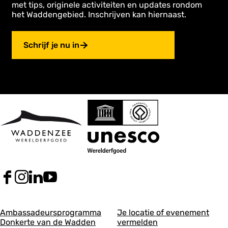
met tips, originele activiteiten en updates rondom
het Waddengebied. Inschrijven kan hiernaast.
Schrijf je nu in
F
I
L
Y
a
n
i
o
c
s
n
u
A
A
e
t
k
T
Ambassadeursprogramma
Je locatie of evenement
b
a
e
u
Donkerte van de Wadden
vermelden