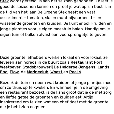
Stek
wordt geteeld, is aan het seizoen gebonden. Zo leer je
goed de seizoenen kennen en proef je wat op z’n best is in
de tijd van het jaar. De Groene Stek heeft een vast
assortiment – tomaten, sla en munt bijvoorbeeld – en
wisselende groenten en kruiden. Je kunt er ook kruiden en
jonge plantjes voor je eigen moestuin halen. Handig om je
eigen tuin of balkon alvast een voorsprongetje te geven.
Deze groenteliefhebbers werken lokaal en voor lokaal, ze
leveren aan horeca in de buurt zoals
Restaurant Fort
Westoever
, S
tadsbrouwerij De Helderse Jongens
,
Lands
End
,
Flow
, de
Marineclub
,
Woest
en
Paal 6
.
Bezoek de tuin en neem wat kruiden of jonge plantjes mee
om ze thuis op te kweken. En wanneer je in de omgeving
een restaurant bezoekt, is de kans groot dat je de met zorg
en liefde geteelde groenten en kruiden eet. Altijd
inspirerend om te zien wat een chef doet met de groente
die je hebt zien oogsten.