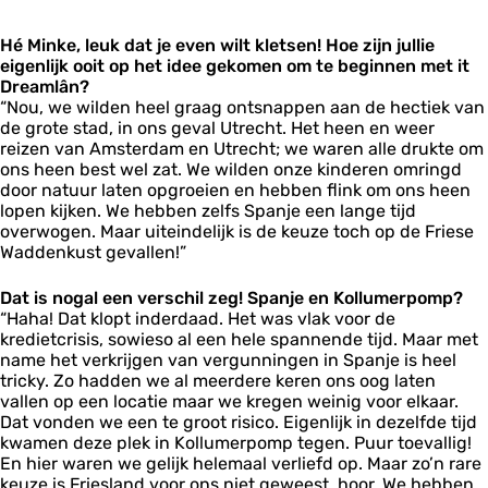
Hé Minke, leuk dat je even wilt kletsen! Hoe zijn jullie
eigenlijk ooit op het idee gekomen om te beginnen met it
Dreamlân?
“Nou, we wilden heel graag ontsnappen aan de hectiek van
de grote stad, in ons geval Utrecht. Het heen en weer
reizen van Amsterdam en Utrecht; we waren alle drukte om
ons heen best wel zat. We wilden onze kinderen omringd
door natuur laten opgroeien en hebben flink om ons heen
lopen kijken. We hebben zelfs Spanje een lange tijd
overwogen. Maar uiteindelijk is de keuze toch op de Friese
Waddenkust gevallen!”
Dat is nogal een verschil zeg! Spanje en Kollumerpomp?
“Haha! Dat klopt inderdaad. Het was vlak voor de
kredietcrisis, sowieso al een hele spannende tijd. Maar met
name het verkrijgen van vergunningen in Spanje is heel
tricky. Zo hadden we al meerdere keren ons oog laten
vallen op een locatie maar we kregen weinig voor elkaar.
Dat vonden we een te groot risico. Eigenlijk in dezelfde tijd
kwamen deze plek in Kollumerpomp tegen. Puur toevallig!
En hier waren we gelijk helemaal verliefd op. Maar zo’n rare
keuze is Friesland voor ons niet geweest, hoor. We hebben