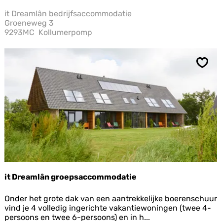
r
e
it Dreamlân bedrijfsaccommodatie
a
Groeneweg 3
m
9293MC
Kollumerpomp
l
â
n
b
Opsl
e
d
r
i
j
f
s
a
c
c
o
it Dreamlân groepsaccommodatie
m
m
i
o
Onder het grote dak van een aantrekkelijke boerenschuur
t
d
vind je 4 volledig ingerichte vakantiewoningen (twee 4-
D
a
persoons en twee 6-persoons) en in h...