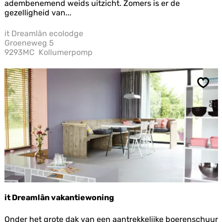
D
adembenemend weids uitzicht. Zomers is er de
r
gezelligheid van...
e
a
it Dreamlân ecolodge
m
Groeneweg 5
l
9293MC
Kollumerpomp
â
n
e
c
Opsl
o
l
o
d
g
e
it Dreamlân vakantiewoning
i
Onder het grote dak van een aantrekkelijke boerenschuur