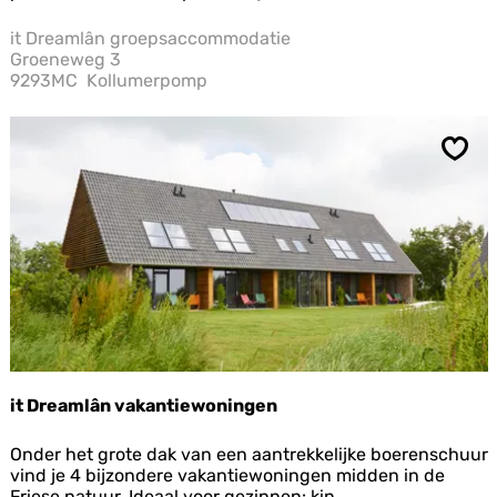
r
t
e
i
it Dreamlân groepsaccommodatie
a
e
Groeneweg 3
m
9293MC
Kollumerpomp
l
â
n
g
Opsl
r
o
e
p
s
a
c
c
o
m
m
it Dreamlân vakantiewoningen
o
d
i
a
Onder het grote dak van een aantrekkelijke boerenschuur
t
t
vind je 4 bijzondere vakantiewoningen midden in de
D
i
Friese natuur. Ideaal voor gezinnen: kin...