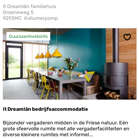
e
i
it Dreamlân familiehuis
a
n
Groeneweg 5
m
9293MC
Kollumerpomp
l
â
n
Duurzaamheidsinfo
f
Opsl
a
m
i
l
i
e
h
u
i
s
it Dreamlân bedrijfsaccommodatie
i
Bijzonder vergaderen midden in de Friese natuur. Eén
t
grote sfeervolle ruimte met alle vergaderfaciliteiten en
D
diverse kleinere ruimtes met informel...