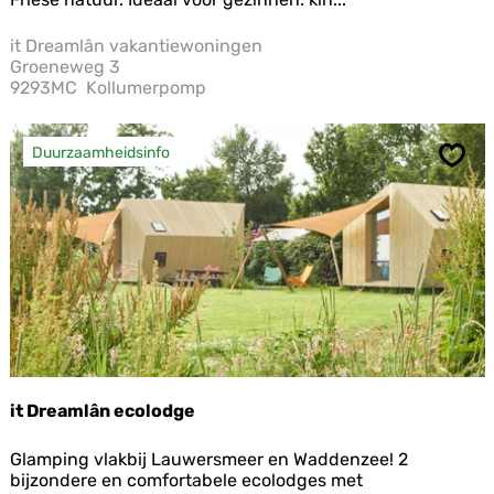
r
e
e
it Dreamlân vakantiewoningen
a
Groeneweg 3
m
9293MC
Kollumerpomp
l
â
n
Duurzaamheidsinfo
v
Opsl
a
k
a
n
t
i
e
w
o
n
i
it Dreamlân ecolodge
n
g
i
e
Glamping vlakbij Lauwersmeer en Waddenzee! 2
t
n
bijzondere en comfortabele ecolodges met