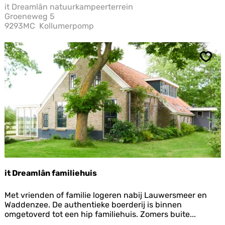
e
it Dreamlân natuurkampeerterrein
a
Groeneweg 5
m
9293MC
Kollumerpomp
l
â
n
n
Opsl
a
t
u
u
r
k
a
m
p
e
e
it Dreamlân familiehuis
r
t
i
e
Met vrienden of familie logeren nabij Lauwersmeer en
t
r
Waddenzee. De authentieke boerderij is binnen
D
r
omgetoverd tot een hip familiehuis. Zomers buite...
r
e