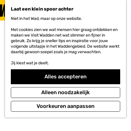
PLAN JE
BEZOEK
Laat een klein spoor achter
F
MENU
a
Niet in het Wad, maar op onze website.
Voor ondernemers
G
v
a
o
Met cookies zien we wat mensen hier graag ontdekken en
n
r
maken we Visit Wadden net wat slimmer en fijner in
a
i
gebruik. Zo krijg je sneller tips en inspiratie voor jouw
a
e
volgende uitstapje in het Waddengebied. De website werkt
r
t
daarbij gewoon soepel zoals je mag verwachten.
d
e
e
n
Jij kiest wat je deelt.
h
o
m
Alles accepteren
e
p
a
Alleen noodzakelijk
g
e
Voorkeuren aanpassen