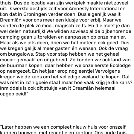
thuis. Dus de locatie van zijn werkplek maakte niet zoveel
uit. Ik werkte destijds zelf voor Amnesty International en
kon dat in Groningen verder doen. Dus eigenlijk was it
Dreamlân voor ons meer een klusje voor erbij. Maar we
vonden de plek zó mooi, magisch zelfs. En die moet je dan
wel delen natuurlijk! We wilden sowieso al de bijbehorende
camping gaan uitbreiden en aanpassen op onze manier.
Maar als we iets doen, doen we het meteen ook goed. Dus
we kregen gelijk al meer gasten én wensen. Ook de vraag
om bungalows. Stap voor stap hebben we het geheel
mooier gemaakt en uitgebreid. Zo konden we ook land van
de buurman kopen, daar hebben we onze eerste Ecolodge
op neergezet. En het jaar erop nog eentje! Vervolgens
kregen we de kans om het volledige weiland te kopen. Dat
was niet in zo’n goeie staat maar hoe vaak krijg je die kans?
Inmiddels is ook dit stukje van it Dreamlân helemaal
opgebloeid!”
“Later hebben we een compleet nieuw huis voor onszelf
kunnen bouwen, met receptie en kantoor. Ons oude huis