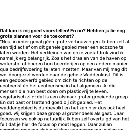
Dat kan ik mij goed voorstellen! En nu? Hebben jullie nog
grote plannen voor de toekomst?
“Nou, in ieder geval géén grote verbouwingen. Ik ben zelf al
een tijd actief om dit gehele gebied meer een ecozone te
laten worden. Het verkleinen van onze voetafdruk vind ik
namelijk erg belangrijk. Zoals het draaien van de haven op
waterstof of boeren hun boerderijen op een andere manier
qua bedrijfsvoering te laten inzetten. Maar van mij mag dit
wel doorgezet worden naar de gehele Waddenkust. Dit is
een gedoodverfd gebied om zich te richten op de
ecotoerist én het ecotoerisme in het algemeen. Al die
mensen die hun best doen om plasticvrij te leven,
vegetarisch zijn; dat is een alsmaar groter groeiende groep.
En dat past ontzettend goed bij dit gebied. Het
waddengebied is dunbevolkt en het kan hier dus ook heel
goed. Wij krijgen deze groep al grotendeels als gast. Daar
focussen we ook op natuurlijk. Ik ben zelf overtuigd van het
feit dat je hier de focus op moet leggen. Daar zullen
sommige mensen zich niet door aangesproken voelen en