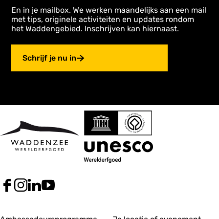
En in je mailbox. We werken maandelijks aan een mail
met tips, originele activiteiten en updates rondom
het Waddengebied. Inschrijven kan hiernaast.
Schrijf je nu in
F
I
L
Y
a
n
i
o
c
s
n
u
e
t
k
T