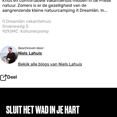
i
Knus en comfortabele vakantiehuis midden in de Friese
t
natuur. Zomers is er de gezelligheid van de
D
aangrenzende kleine natuurcamping it Dreamlân. In...
r
e
it Dreamlân vakantiehuis
a
Groeneweg 5
m
9293MC
Kollumerpomp
l
â
n
Geschreven door:
v
Niels Lahuis
a
k
Bekijk alle blogs van Niels Lahuis
a
n
t
Deel
i
e
h
u
i
s
SLUIT HET WAD IN JE HART