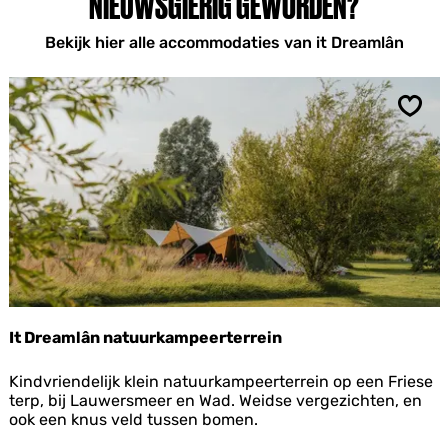
NIEUWSGIERIG GEWORDEN?
Bekijk hier alle accommodaties van it Dreamlân
Opsl
It Dreamlân natuurkampeerterrein
I
Kindvriendelijk klein natuurkampeerterrein op een Friese
t
terp, bij Lauwersmeer en Wad. Weidse vergezichten, en
D
ook een knus veld tussen bomen.
r