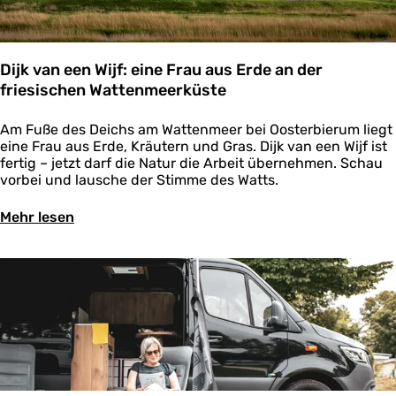
m
W
a
t
Dijk van een Wijf: eine Frau aus Erde an der
t
friesischen Wattenmeerküste
e
n
D
Am Fuße des Deichs am Wattenmeer bei Oosterbierum liegt
m
i
eine Frau aus Erde, Kräutern und Gras. Dijk van een Wijf ist
e
j
fertig – jetzt darf die Natur die Arbeit übernehmen. Schau
e
k
vorbei und lausche der Stimme des Watts.
r
v
g
a
Ü
e
Mehr lesen
n
b
b
e
e
i
e
r
e
n
D
t
W
i
i
j
j
k
f
v
:
a
e
n