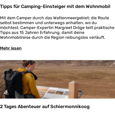
i
e
n
Tipps für Camping-Einsteiger mit dem Wohnmobil
e
e
n
F
W
T
Mit dem Camper durch das Wattenmeergebiet: die Route
r
i
i
selbst bestimmen und unterwegs anhalten, wo du
a
j
p
möchtest. Camper-Expertin Margreet Dröge teilt praktische
u
f
p
Tipps aus 15 Jahren Erfahrung, damit deine
a
:
s
Wohnmobilreise durch die Region reibungslos verläuft.
u
e
f
s
i
ü
Ü
Mehr lesen
E
n
r
b
r
e
C
e
d
F
a
r
e
r
m
T
a
a
p
i
n
u
i
p
d
a
n
p
e
u
g
s
r
s
-
f
f
E
E
ü
r
r
i
r
i
d
n
2 Tages Abenteuer auf Schiermonnikoog
C
e
e
s
a
s
a