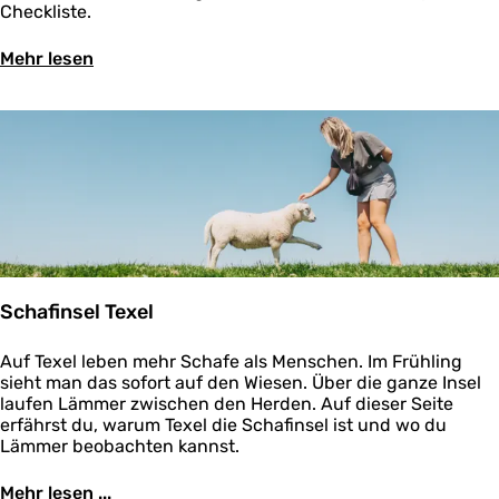
e
r
d
Checkliste.
h
m
r
a
u
n
o
k
u
n
m
Ü
Mehr lesen
n
ü
f
g
o
b
n
s
S
u
b
e
i
t
c
n
i
r
k
e
h
d
l
K
o
i
S
l
o
e
c
e
g
r
h
i
m
u
d
o
h
u
n
e
n
n
f
g
i
ü
Schafinsel Texel
u
k
r
n
o
s
d
S
Auf Texel leben mehr Schafe als Menschen. Im Frühling
o
W
S
c
sieht man das sofort auf den Wiesen. Über die ganze Insel
g
a
c
h
laufen Lämmer zwischen den Herden. Auf dieser Seite
t
h
a
erfährst du, warum Texel die Schafinsel ist und wo du
t
u
f
Lämmer beobachten kannst.
w
h
i
a
e
n
Mehr lesen ...
n