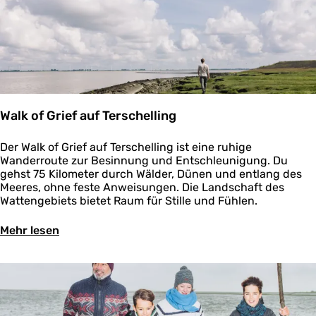
n
G
r
o
n
i
n
g
e
Walk of Grief auf Terschelling
n
W
Der Walk of Grief auf Terschelling ist eine ruhige
a
Wanderroute zur Besinnung und Entschleunigung. Du
l
gehst 75 Kilometer durch Wälder, Dünen und entlang des
k
Meeres, ohne feste Anweisungen. Die Landschaft des
o
Wattengebiets bietet Raum für Stille und Fühlen.
f
G
Ü
Mehr lesen
r
b
i
e
e
r
f
W
a
a
u
l