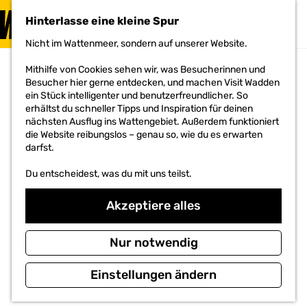
BESUCHEN
Hinterlasse eine kleine Spur
MENÜ
Nicht im Wattenmeer, sondern auf unserer Website.
G
e
Mithilfe von Cookies sehen wir, was Besucherinnen und
h
Besucher hier gerne entdecken, und machen Visit Wadden
e
ein Stück intelligenter und benutzerfreundlicher. So
n
erhältst du schneller Tipps und Inspiration für deinen
S
nächsten Ausflug ins Wattengebiet. Außerdem funktioniert
i
die Website reibungslos – genau so, wie du es erwarten
e
darfst.
z
u
Du entscheidest, was du mit uns teilst.
r
H
o
Akzeptiere alles
m
e
p
Nur notwendig
a
g
Einstellungen ändern
e