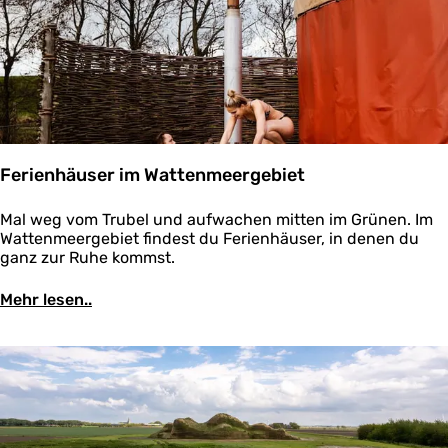
Ferienhäuser im Wattenmeergebiet
F
Mal weg vom Trubel und aufwachen mitten im Grünen. Im
e
Wattenmeergebiet findest du Ferienhäuser, in denen du
r
ganz zur Ruhe kommst.
i
e
Mehr lesen..
n
h
ä
u
s
e
r
i