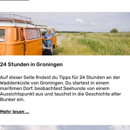
f
s
d
ü
e
e
r
l
r
s
T
n
W
e
a
x
t
e
t
l
w
a
n
d
24 Stunden in Groningen
e
r
2
Auf dieser Seite findest du Tipps für 24 Stunden an der
n
4
Waddenküste von Groningen. Du startest in einem
S
maritimen Dorf, beobachtest Seehunde von einem
t
Aussichtspunkt aus und tauchst in die Geschichte alter
u
Bunker ein.
n
d
Mehr lesen ...
e
n
i