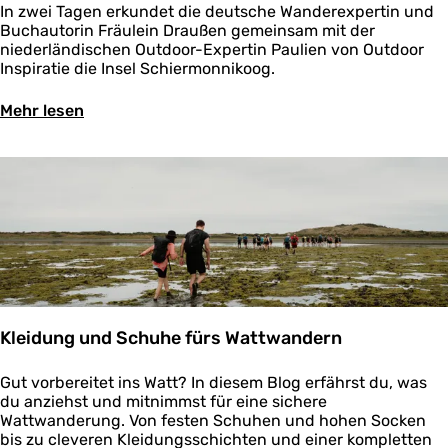
t
m
i
2
In zwei Tagen erkundet die deutsche Wanderexpertin und
n
e
p
s
T
Buchautorin Fräulein Draußen gemeinsam mit der
d
i
i
c
a
niederländischen Outdoor-Expertin Paulien von Outdoor
e
g
n
h
g
Inspiratie die Insel Schiermonnikoog.
r
e
g
e
e
f
r
-
n
s
r
Ü
Mehr lesen
m
E
W
A
i
b
i
i
a
b
e
e
t
n
t
e
s
r
d
s
t
n
i
2
e
t
e
t
s
T
m
e
n
e
c
a
W
i
m
u
h
g
o
g
e
e
e
e
h
e
e
r
n
s
n
r
r
a
W
A
m
m
k
u
a
b
o
i
ü
f
Kleidung und Schuhe fürs Wattwandern
t
e
b
t
s
S
t
n
i
d
t
c
e
t
l
K
Gut vorbereitet ins Watt? In diesem Blog erfährst du, was
e
e
h
n
e
l
du anziehst und mitnimmst für eine sichere
m
i
m
u
e
Wattwanderung. Von festen Schuhen und hohen Socken
W
e
e
e
i
bis zu cleveren Kleidungsschichten und einer kompletten
o
r