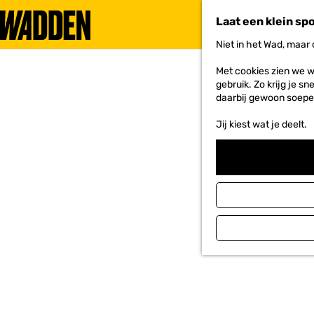
Laat een klein sp
Niet in het Wad, maar
G
a
Met cookies zien we w
n
gebruik. Zo krijg je s
a
daarbij gewoon soepe
a
r
Jij kiest wat je deelt.
d
e
h
o
m
e
p
a
g
e