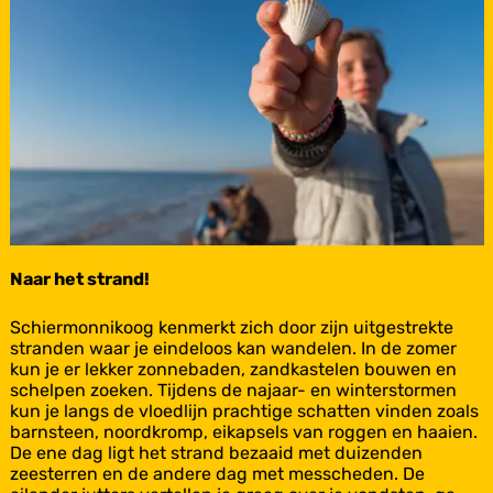
n
i
k
o
o
g
Naar het strand!
N
Schiermonnikoog kenmerkt zich door zijn uitgestrekte
a
stranden waar je eindeloos kan wandelen. In de zomer
a
kun je er lekker zonnebaden, zandkastelen bouwen en
r
schelpen zoeken. Tijdens de najaar- en winterstormen
h
kun je langs de vloedlijn prachtige schatten vinden zoals
e
barnsteen, noordkromp, eikapsels van roggen en haaien.
t
De ene dag ligt het strand bezaaid met duizenden
s
zeesterren en de andere dag met messcheden. De