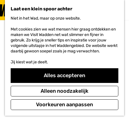
PLAN JE
BEZOEK
Laat een klein spoor achter
F
MENU
a
Niet in het Wad, maar op onze website.
Voor ondernemers
G
v
a
o
Met cookies zien we wat mensen hier graag ontdekken en
n
r
maken we Visit Wadden net wat slimmer en fijner in
a
i
gebruik. Zo krijg je sneller tips en inspiratie voor jouw
a
e
volgende uitstapje in het Waddengebied. De website werkt
r
t
daarbij gewoon soepel zoals je mag verwachten.
d
e
e
n
Jij kiest wat je deelt.
h
o
m
Alles accepteren
e
p
a
Alleen noodzakelijk
g
e
Voorkeuren aanpassen