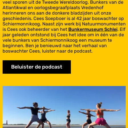
p
veel sporen uit de Tweede Wereldoorlog. Bunkers van de
o
Atlantikwal en oorlogsbegraafplaats Vredenhof
r
herinneren ons aan de donkere bladzijden uit onze
e
geschiedenis. Cees Soepboer is al 42 jaar boswachter op
n
Schiermonnikoog. Naast zijn werk bij Natuurmonumenten
u
is Cees ook beheerder van het
Bunkermuseum Schlei
. Elf
i
jaar geleden ontstond bij Cees het idee om in één van de
t
vele bunkers van Schiermonnikoog een museum te
d
beginnen. Ben je benieuwd naar het verhaal van
e
boswachter Cees, luister naar de podcast.
T
w
Beluister de podcast
e
e
d
e
W
e
r
e
l
d
o
o