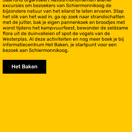
p
excursies om bezoekers van Schiermonnikoog de
e
bijzondere natuur van het eiland te laten ervaren. Stap
x
het slik van het wad in, ga op zoek naar strandschatten
c
met de jutter, bak je eigen pannenkoek en broodjes met
u
worst tijdens het kampvuurfeest, bewonder de zeldzame
r
flora uit de duinvalleien of spot de vogels van de
s
Westerplas. Al deze activiteiten en nog meer boek je bij
i
informatiecentrum Het Baken, je startpunt voor een
e
bezoek aan Schiermonnikoog.
m
e
Het Baken
t
e
e
n
g
i
d
s