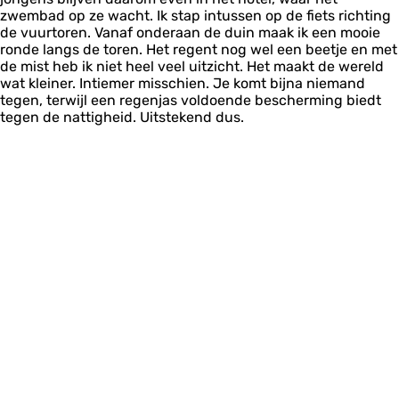
zwembad op ze wacht. Ik stap intussen op de fiets richting
de vuurtoren. Vanaf onderaan de duin maak ik een mooie
ronde langs de toren. Het regent nog wel een beetje en met
de mist heb ik niet heel veel uitzicht. Het maakt de wereld
wat kleiner. Intiemer misschien. Je komt bijna niemand
tegen, terwijl een regenjas voldoende bescherming biedt
tegen de nattigheid. Uitstekend dus.
Aan het eind van de middag is het tijd om te vertrekken. We
wandelen weer richting de boot en varen voldaan naar het
vasteland. Met hoofden vol nieuwe herinneringen, hebben
we thuis genoeg te vertellen over het mooie Vlieland in de
winter. We komen gauw weer terug!
HIER KOM JE ONDERWEG LANGS
Alle locaties uit deze blog