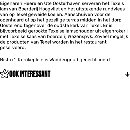
p
Eigenaren Heere en Ute Oosterhaven serveren het Texels
t
n
l
l
lam van Boerderij Hoogvliet en het uitstekende rundvlees
K
e
e
van op Texel geweide koeien. Aanschuiven voor de
e
i
i
openhaard of op het gezellige terras midden in het dorp
r
n
n
Oosterend tegenover de oudste kerk van Texel. Er is
c
bijvoorbeeld gerookte Texelse lamschouder uit eigenrokerij
k
met Texelse kaas van boerderij Wezenspyk. Zoveel mogelijk
e
de producten van Texel worden in het restaurant
p
geserveerd.
l
e
i
Bistro ’t Kerckeplein is Waddengoud gecertificeerd.
n
OOK INTERESSANT