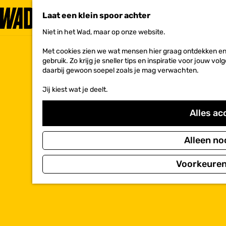
Laat een klein spoor achter
Niet in het Wad, maar op onze website.
G
a
Met cookies zien we wat mensen hier graag ontdekken en 
n
gebruik. Zo krijg je sneller tips en inspiratie voor jouw 
a
daarbij gewoon soepel zoals je mag verwachten.
a
r
Jij kiest wat je deelt.
d
e
h
Alles ac
o
m
e
Alleen no
p
a
Voorkeuren
g
e