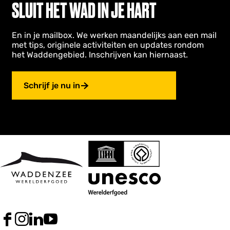
SLUIT HET WAD IN JE HART
En in je mailbox. We werken maandelijks aan een mail
met tips, originele activiteiten en updates rondom
het Waddengebied. Inschrijven kan hiernaast.
Schrijf je nu in
F
I
L
Y