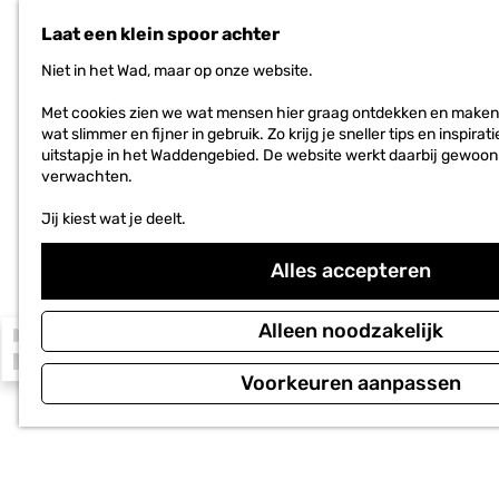
n
r
a
Laat een klein spoor achter
WAAR GA
JE HEEN
i
a
e
Niet in het Wad, maar op onze website.
r
t
PLAN JE
BEZOEK
d
e
Met cookies zien we wat mensen hier graag ontdekken en maken
e
n
wat slimmer en fijner in gebruik. Zo krijg je sneller tips en inspir
h
Voor ondernemers
uitstapje in het Waddengebied. De website werkt daarbij gewoon
o
verwachten.
m
e
Jij kiest wat je deelt.
p
a
g
Alles accepteren
e
BEZINNEN
Alleen noodzakelijk
Voorkeuren aanpassen
In het Waddengebied