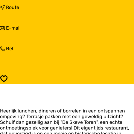
a
a
n
Route
r
a
D
a
e
r
n
E-mail
S
D
a
k
e
a
e
S
r
v
k
D
Bel
D
e
e
e
e
T
v
S
S
o
e
k
k
r
T
e
e
e
o
v
v
n
Opslaan
r
e
e
e
T
T
n
o
o
r
r
e
e
Heerlijk lunchen, dineren of borrelen in een ontspannen
n
n
omgeving? Terrasje pakken met een geweldig uitzicht?
Schuif dan gezellig aan bij "De Skeve Toren", een echte
ontmoetingsplek voor genieters! Dit eigentijds restaurant,
dat gevestigd is op een mooie en historische locatie in