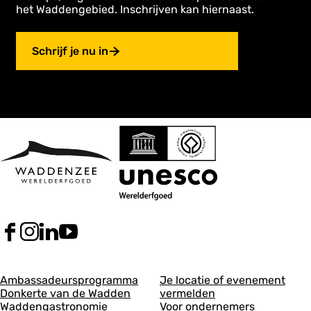
het Waddengebied. Inschrijven kan hiernaast.
Schrijf je nu in
F
I
L
Y
a
n
i
o
c
s
n
u
A
A
e
t
k
T
Ambassadeursprogramma
Je locatie of evenement
b
a
e
u
Donkerte van de Wadden
vermelden
l
l
o
g
d
b
Waddengastronomie
Voor ondernemers