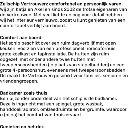
o
o
Zeilschip Vertrouwen: comfortabel en persoonlijk varen
i
n
u
u
Wij zijn Katja en Axel en sinds 2002 de trotse eigenaren van
p
w
w
de Vertrouwen. Met veel liefde en oog voor detail hebben
V
e
e
wij het interieur vernieuwd, zodat u kunt genieten van een
e
n
n
comfortabel verblijf aan boord.
r
t
r
Comfort aan boord
o
Het schip beschikt over een ruim dagverblijf met open
u
keuken, voorzien van een professioneel horecafornuis,
w
grote koelkast en tapinstallatie. De hutten zijn ruim
e
opgezet, met onder andere twee hutten met
n
tweepersoonsbedden (in plaats van stapelbedden) en een
grote 4-persoonshut, eveneens met tweepersoonsbedden.
Dit maakt de Vertrouwen geschikt voor families, senioren en
vriendengroepen.
Badkamer zoals thuis
Een bijzonder onderdeel van het schip is de badkamer.
Deze is ingericht met een spiegel, grote wasbak,
handdoekradiator, omkleedruimte en bergruimte, waardoor
u (bijna) het comfort van thuis ervaart.
Genieten op het dek