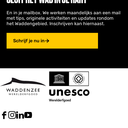
En in je mailbox. We werken maandelijks aan een mail
met tips, originele activiteiten en updates rondom
het Waddengebied. Inschrijven kan hiernaast.
Schrijf je nu in
F
I
L
Y
a
n
i
o