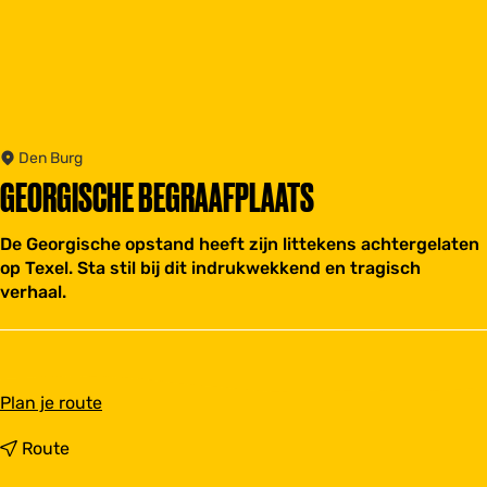
Den Burg
GEORGISCHE BEGRAAFPLAATS
De Georgische opstand heeft zijn littekens achtergelaten
op Texel. Sta stil bij dit indrukwekkend en tragisch
verhaal.
n
Plan je route
a
a
n
Route
r
a
G