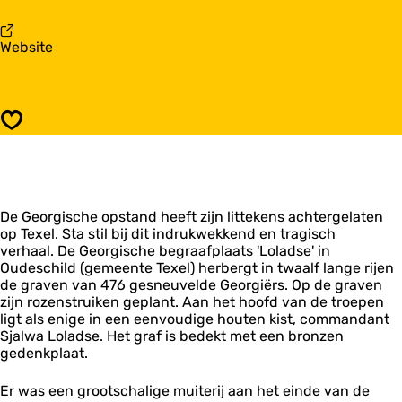
a
e
r
o
G
v
Website
r
e
a
g
o
n
i
r
G
s
g
e
c
i
Opslaan
o
h
s
r
e
c
g
B
h
i
e
e
s
g
B
De Georgische opstand heeft zijn littekens achtergelaten
c
r
e
op Texel. Sta stil bij dit indrukwekkend en tragisch
h
a
g
verhaal. De Georgische begraafplaats 'Loladse' in
e
a
r
Oudeschild (gemeente Texel) herbergt in twaalf lange rijen
B
f
a
de graven van 476 gesneuvelde Georgiërs. Op de graven
e
p
a
zijn rozenstruiken geplant. Aan het hoofd van de troepen
g
l
f
ligt als enige in een eenvoudige houten kist, commandant
r
a
p
Sjalwa Loladse. Het graf is bedekt met een bronzen
a
a
l
gedenkplaat.
a
t
a
f
s
a
p
Er was een grootschalige muiterij aan het einde van de
t