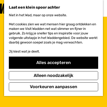
PLAN JE
BEZOEK
Laat een klein spoor achter
F
MENU
a
Niet in het Wad, maar op onze website.
Voor ondernemers
G
v
a
o
Met cookies zien we wat mensen hier graag ontdekken en
n
r
maken we Visit Wadden net wat slimmer en fijner in
a
i
gebruik. Zo krijg je sneller tips en inspiratie voor jouw
a
e
volgende uitstapje in het Waddengebied. De website werkt
r
t
daarbij gewoon soepel zoals je mag verwachten.
d
e
e
n
Jij kiest wat je deelt.
h
o
m
Alles accepteren
e
p
a
Alleen noodzakelijk
g
e
Voorkeuren aanpassen