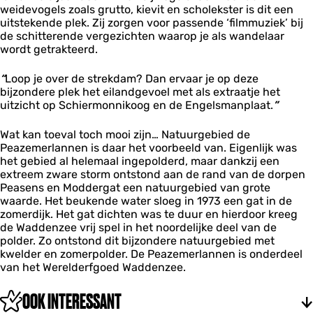
weidevogels zoals grutto, kievit en scholekster is dit een
a
uitstekende plek. Zij zorgen voor passende ‘filmmuziek’ bij
n
de schitterende vergezichten waarop je als wandelaar
n
wordt getrakteerd.
e
n
“
Loop je over de strekdam? Dan ervaar je op deze
bijzondere plek het eilandgevoel met als extraatje het
uitzicht op Schiermonnikoog en de Engelsmanplaat.
”
Wat kan toeval toch mooi zijn… Natuurgebied de
Peazemerlannen is daar het voorbeeld van. Eigenlijk was
het gebied al helemaal ingepolderd, maar dankzij een
extreem zware storm ontstond aan de rand van de dorpen
Peasens en Moddergat een natuurgebied van grote
waarde. Het beukende water sloeg in 1973 een gat in de
zomerdijk. Het gat dichten was te duur en hierdoor kreeg
de Waddenzee vrij spel in het noordelijke deel van de
polder. Zo ontstond dit bijzondere natuurgebied met
kwelder en zomerpolder. De Peazemerlannen is onderdeel
van het Werelderfgoed Waddenzee.
OOK INTERESSANT