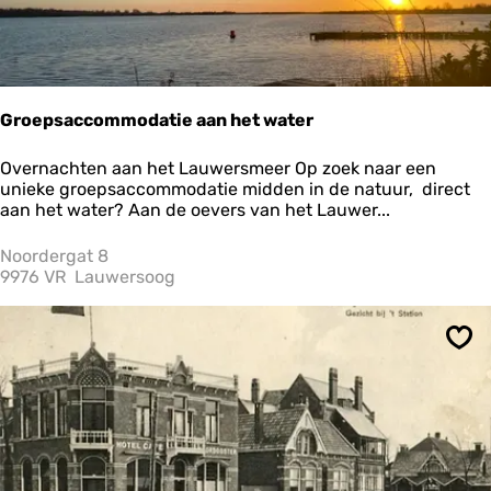
n
Groepsaccommodatie aan het water
G
Overnachten aan het Lauwersmeer Op zoek naar een
r
unieke groepsaccommodatie midden in de natuur, direct
o
aan het water? Aan de oevers van het Lauwer...
e
p
Noordergat 8
s
9976 VR
Lauwersoog
a
c
c
Ops
o
m
m
o
d
a
t