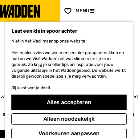
PLAN JE
BEZOEK
F
MENU
a
Voor ondernemers
G
v
a
o
Laat een klein spoor achter
n
r
a
i
Niet in het Wad, maar op onze website.
a
e
r
ACCOMMODATIES IN HET
t
Met cookies zien we wat mensen hier graag ontdekken en
d
e
maken we Visit Wadden net wat slimmer en fijner in
e
WADDENGEBIED
n
gebruik. Zo krijg je sneller tips en inspiratie voor jouw
h
volgende uitstapje in het Waddengebied. De website werkt
o
daarbij gewoon soepel zoals je mag verwachten.
m
e
Jij kiest wat je deelt.
p
Of je nu op de Waddeneilanden verblijft óf langs de kust
a
van Noord-Holland, Friesland of Groningen. Het hele gebied
Alles accepteren
g
heeft een ruime keuze aan hotels, campings, Bed &
e
Breakfasts en vakantiehuizen. Hier vind je het gehele
aanbod. Boek snel een overgetelijk verblijf op de Wadden.
Alleen noodzakelijk
Voel je vrij!
W
S
Voorkeuren aanpassen
Filter