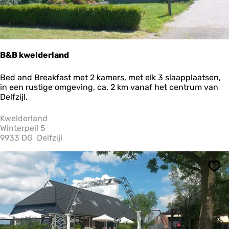
s
D
i
j
k
s
B&B kwelderland
t
r
B
Bed and Breakfast met 2 kamers, met elk 3 slaapplaatsen,
a
&
in een rustige omgeving, ca. 2 km vanaf het centrum van
B
Delfzijl.
k
w
Kwelderland
e
Winterpeil 5
l
9933 DG
Delfzijl
d
e
r
Ops
l
a
n
d