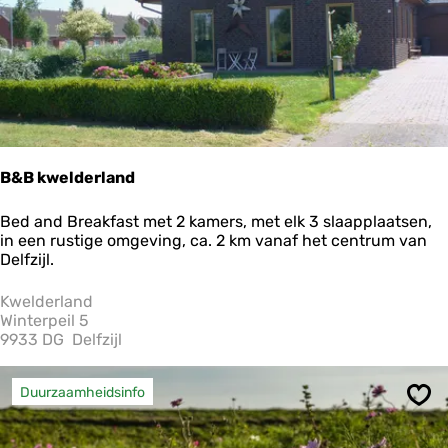
a
n
t
D
e
W
a
g
e
B&B kwelderland
n
b
B
Bed and Breakfast met 2 kamers, met elk 3 slaapplaatsen,
e
&
in een rustige omgeving, ca. 2 km vanaf het centrum van
r
B
Delfzijl.
g
k
h
w
Kwelderland
e
Winterpeil 5
l
9933 DG
Delfzijl
d
e
r
Duurzaamheidsinfo
Ops
l
a