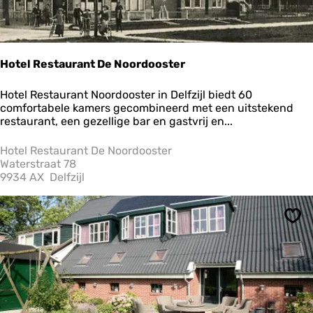
i
e
a
a
n
Hotel Restaurant De Noordooster
h
e
H
Hotel Restaurant Noordooster in Delfzijl biedt 60
t
o
comfortabele kamers gecombineerd met een uitstekend
w
t
restaurant, een gezellige bar en gastvrij en...
a
e
t
l
Hotel Restaurant De Noordooster
e
R
Waterstraat 78
r
e
9934 AX
Delfzijl
s
t
a
Ops
u
r
a
n
t
D
e