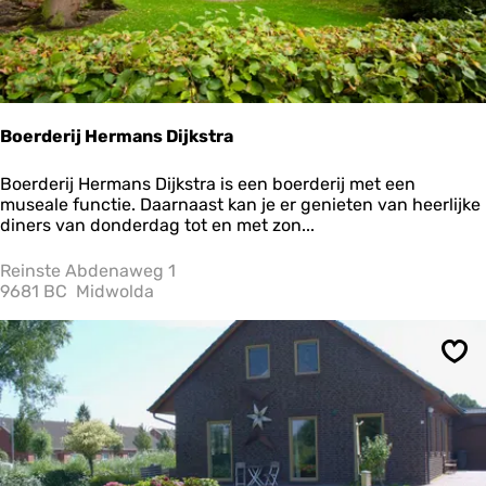
t
i
e
K
i
e
k
Boerderij Hermans Dijkstra
o
p
B
Boerderij Hermans Dijkstra is een boerderij met een
D
o
museale functie. Daarnaast kan je er genieten van heerlijke
i
e
diners van donderdag tot en met zon...
e
r
k
d
Reinste Abdenaweg 1
e
9681 BC
Midwolda
r
i
j
Ops
H
e
r
m
a
n