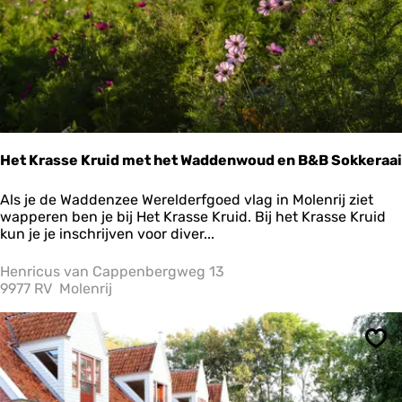
n
d
Het Krasse Kruid met het Waddenwoud en B&B Sokkeraai
H
Als je de Waddenzee Werelderfgoed vlag in Molenrij ziet
e
wapperen ben je bij Het Krasse Kruid. Bij het Krasse Kruid
t
kun je je inschrijven voor diver...
K
r
Henricus van Cappenbergweg 13
a
9977 RV
Molenrij
s
s
e
Ops
K
r
u