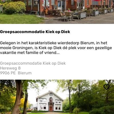
e
v
e
Groepsaccommodatie Kiek op Diek
G
Gelegen in het karakteristieke wierdedorp Bierum, in het
r
mooie Groningen, is Kiek op Diek dé plek voor een gezellige
o
vakantie met familie of vriend...
e
p
Groepsaccommodatie Kiek op Diek
s
Hereweg 8
a
9906 PE
Bierum
c
c
o
Ops
m
m
o
d
a