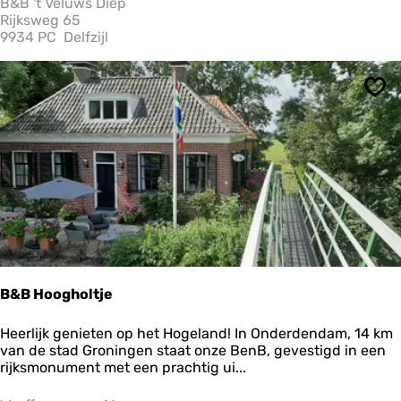
B&B 't Veluws Diep
n
V
Rijksweg 65
e
9934 PC
Delfzijl
l
u
w
Ops
s
D
i
e
p
B&B Hoogholtje
B
Heerlijk genieten op het Hogeland! In Onderdendam, 14 km
&
van de stad Groningen staat onze BenB, gevestigd in een
B
rijksmonument met een prachtig ui...
H
o