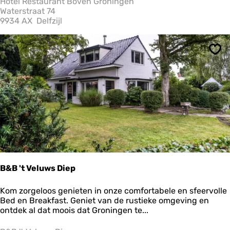
Hotel Restaurant Boven Groningen
R
Waterstraat 74
e
9934 AX
Delfzijl
s
t
a
Ops
u
r
a
n
t
B
o
v
e
n
G
r
B&B 't Veluws Diep
o
n
B
Kom zorgeloos genieten in onze comfortabele en sfeervolle
i
&
Bed en Breakfast. Geniet van de rustieke omgeving en
n
B
ontdek al dat moois dat Groningen te...
g
'
e
t