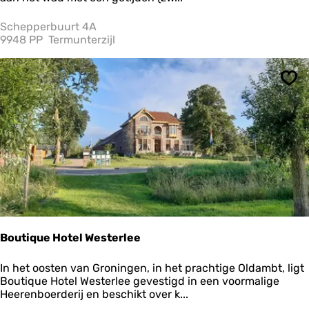
i
n
Schepperbuurt 4A
a
9948 PP
Termunterzijl
p
a
r
Ops
k
c
a
m
p
i
n
g
Z
e
e
s
Boutique Hotel Westerlee
t
r
B
In het oosten van Groningen, in het prachtige Oldambt, ligt
a
o
Boutique Hotel Westerlee gevestigd in een voormalige
n
u
Heerenboerderij en beschikt over k...
d
t