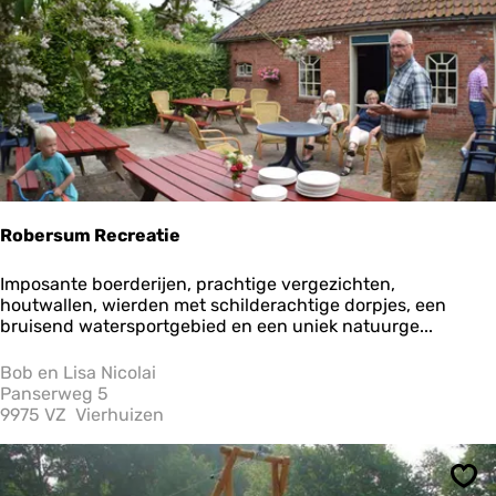
e
m
o
v
e
r
n
a
c
h
t
e
Robersum Recreatie
n
T
R
Imposante boerderijen, prachtige vergezichten,
h
o
houtwallen, wierden met schilderachtige dorpjes, een
e
b
bruisend watersportgebied en een uniek natuurge...
s
e
i
r
Bob en Lisa Nicolai
n
s
Panserweg 5
g
u
9975 VZ
Vierhuizen
e
m
R
e
Ops
c