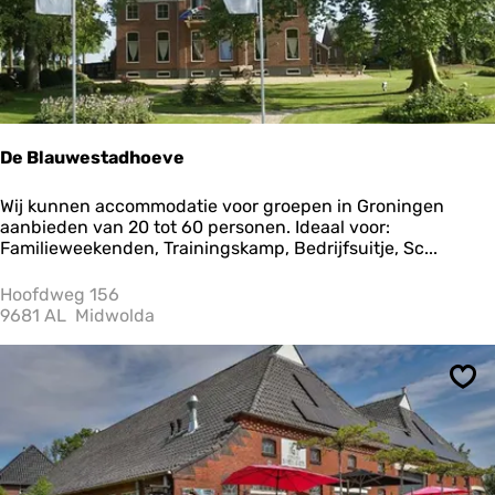
&
o
B
k
r
k
e
e
a
r
k
a
f
a
a
i
De Blauwestadhoeve
s
t
D
Wij kunnen accommodatie voor groepen in Groningen
A
e
aanbieden van 20 tot 60 personen. Ideaal voor:
p
B
Familieweekenden, Trainingskamp, Bedrijfsuitje, Sc...
a
l
r
a
Hoofdweg 156
t
u
9681 AL
Midwolda
m
w
e
e
n
s
t
Ops
t
s
a
d
h
o