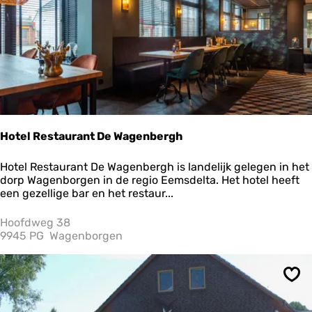
e
m
b
a
d
D
e
B
r
e
Hotel Restaurant De Wagenbergh
e
d
H
Hotel Restaurant De Wagenbergh is landelijk gelegen in het
e
o
dorp Wagenborgen in de regio Eemsdelta. Het hotel heeft
t
een gezellige bar en het restaur...
e
l
Hoofdweg 38
R
9945 PG
Wagenborgen
e
s
t
Ops
a
u
r