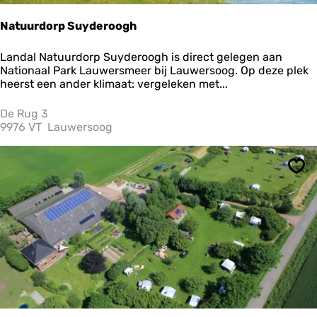
Natuurdorp Suyderoogh
N
Landal Natuurdorp Suyderoogh is direct gelegen aan
a
Nationaal Park Lauwersmeer bij Lauwersoog. Op deze plek
t
heerst een ander klimaat: vergeleken met...
u
u
De Rug 3
r
9976 VT
Lauwersoog
d
o
r
Ops
p
S
u
y
d
e
r
o
o
g
h