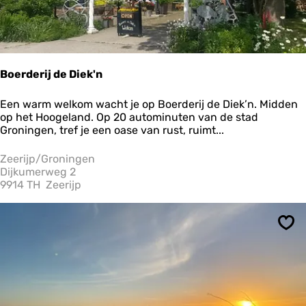
Boerderij de Diek'n
B
Een warm welkom wacht je op Boerderij de Diek’n. Midden
o
op het Hoogeland. Op 20 autominuten van de stad
e
Groningen, tref je een oase van rust, ruimt...
r
d
Zeerijp/Groningen
e
Dijkumerweg 2
r
9914 TH
Zeerijp
i
j
d
Ops
e
D
i
e
k
'