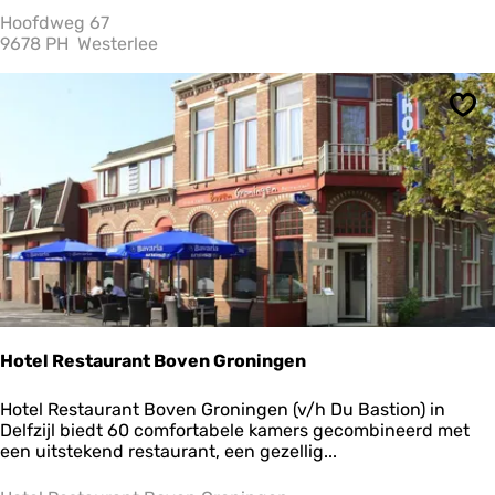
i
Hoofdweg 67
q
9678 PH
Westerlee
u
e
H
Ops
o
t
e
l
W
e
s
t
e
r
l
e
Hotel Restaurant Boven Groningen
e
H
Hotel Restaurant Boven Groningen (v/h Du Bastion) in
o
Delfzijl biedt 60 comfortabele kamers gecombineerd met
t
een uitstekend restaurant, een gezellig...
e
l