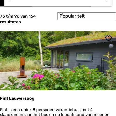
o
a
r
t
t
S
e
73 t/m 96 van 164
z
o
e
resultaten
o
r
r
t
o
e
e
p
k
e
:
Ops
r
j
o
e
p
:
Fint Lauwersoog
F
Fint is een uniek 8 personen vakantiehuis met 4
i
slaapkamers aan het bos en op loopafstand van meer en