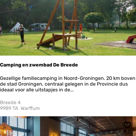
r
e
a
t
i
e
Camping en zwembad De Breede
C
Gezellige familiecamping in Noord-Groningen. 20 km boven
a
de stad Groningen, centraal gelegen in de Provincie dus
m
ideaal voor alle uitstapjes in de...
p
i
Breede 4
n
9989 TA
Warffum
g
e
n
Ops
z
w