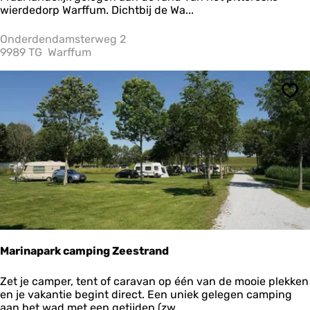
m
wierdedorp Warffum. Dichtbij de Wa...
p
Z
Onderdendamsterweg 2
u
9989 TG
Warffum
i
d
e
Ops
r
h
o
r
n
Marinapark camping Zeestrand
M
Zet je camper, tent of caravan op één van de mooie plekken
a
en je vakantie begint direct. Een uniek gelegen camping
r
aan het wad met een getijden (zw...