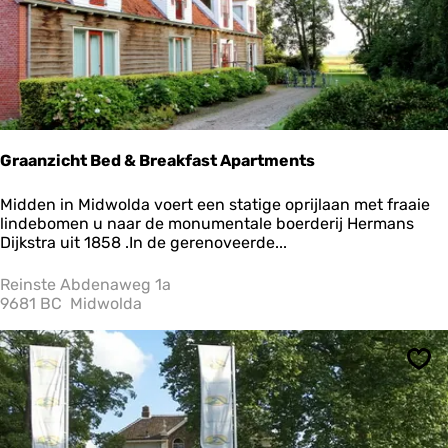
i
d
m
e
t
h
e
t
W
Graanzicht Bed & Breakfast Apartments
a
d
G
Midden in Midwolda voert een statige oprijlaan met fraaie
d
r
lindebomen u naar de monumentale boerderij Hermans
e
a
Dijkstra uit 1858 .In de gerenoveerde...
n
a
w
n
Reinste Abdenaweg 1a
o
z
9681 BC
Midwolda
u
i
d
c
e
h
n
Ops
t
B
B
&
e
B
d
S