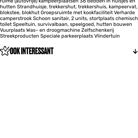
ruime (autovrije) kampeerplaatsen 36 bedden in huisjes en
hutten Strandhuisje, trekkershut, trekkershuis, kampeervat,
blokstee, blokhut Groepsruimte met kookfaciliteit Verharde
camperstrook Schoon sanitair, 2 units, stortplaats chemisch
toilet Speeltuin, survivalbaan, speelgoed, hutten bouwen
Vuurplaats Was– en droogmachine Zelfschenkerij
Streekproducten Speciale parkeerplaats Vlindertuin
OOK INTERESSANT