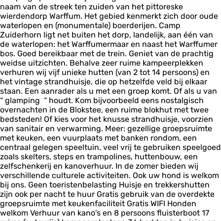
naam van de streek ten zuiden van het pittoreske
r
wierdendorp Warffum. Het gebied kenmerkt zich door oude
h
waterlopen en (monumentale) boerderijen. Camp
o
Zuiderhorn ligt net buiten het dorp, landelijk, aan één van
r
de waterlopen: het Warffumermaar en naast het Warffumer
n
bos. Goed bereikbaar met de trein. Geniet van de prachtig
weidse uitzichten. Behalve zeer ruime kampeerplekken
verhuren wij vijf unieke hutten (van 2 tot 14 persoons) en
het vintage strandhuisje, die op hetzelfde veld bij elkaar
staan. Een aanrader als u met een groep komt. Of als u van
“ glamping “ houdt. Kom bijvoorbeeld eens nostalgisch
overnachten in de Blokstee, een ruime blokhut met twee
bedsteden! Of kies voor het knusse strandhuisje, voorzien
van sanitair en verwarming. Meer: gezellige groepsruimte
met keuken, een vuurplaats met banken rondom, een
centraal gelegen speeltuin, veel vrij te gebruiken speelgoed
zoals skelters, steps en trampolines, huttenbouw, een
zelfschenkerij en kanoverhuur. In de zomer bieden wij
verschillende culturele activiteiten. Ook uw hond is welkom
bij ons. Geen toeristenbelasting Huisje en trekkershutten
zijn ook per nacht te huur Gratis gebruik van de overdekte
groepsruimte met keukenfaciliteit Gratis WIFI Honden
welkom Verhuur van kano's en 8 persoons fluisterboot 17