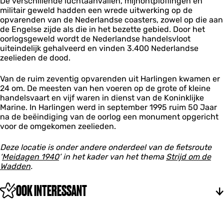
De verschillende luchtaanvallen, mijnontploffingen en
r
v
militair geweld hadden een wrede uitwerking op de
e
a
opvarenden van de Nederlandse coasters, zowel op die aan
n
r
de Engelse zijde als die in het bezette gebied. Door het
d
e
oorlogsgeweld wordt de Nederlandse handelsvloot
e
n
uiteindelijk gehalveerd en vinden 3.400 Nederlandse
n
d
zeelieden de dood.
’
e
n
Van de ruim zeventig opvarenden uit Harlingen kwamen er
’
24 om. De meesten van hen voeren op de grote of kleine
handelsvaart en vijf waren in dienst van de Koninklijke
Marine. In Harlingen werd in september 1995 ruim 50 Jaar
na de beëindiging van de oorlog een monument opgericht
voor de omgekomen zeelieden.
Deze locatie is onder andere onderdeel van de fietsroute
‘
Meidagen 1940
’ in het kader van het thema
Strijd om de
Wadden
.
OOK INTERESSANT