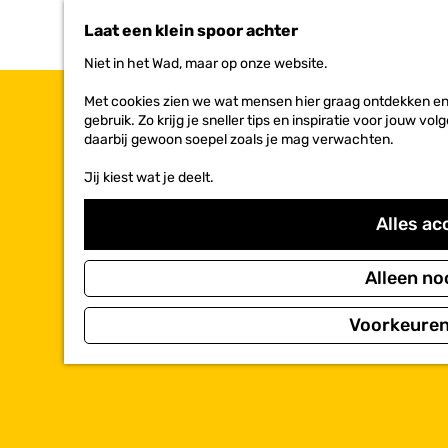
n
Laat een klein spoor achter
a
a
Niet in het Wad, maar op onze website.
r
d
Met cookies zien we wat mensen hier graag ontdekken en 
e
gebruik. Zo krijg je sneller tips en inspiratie voor jouw 
h
daarbij gewoon soepel zoals je mag verwachten.
o
m
Jij kiest wat je deelt.
e
p
Alles ac
a
g
e
Alleen no
Voorkeuren