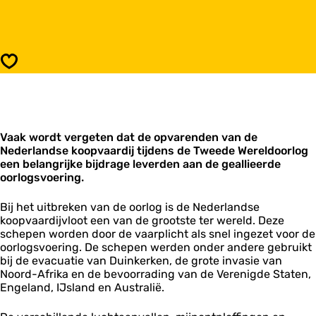
r
a
M
a
o
r
n
M
u
o
Opslaan
m
n
e
u
n
m
t
e
‘
n
o
Vaak wordt vergeten dat de opvarenden van de
t
m
Nederlandse koopvaardij tijdens de Tweede Wereldoorlog
‘
g
een belangrijke bijdrage leverden aan de geallieerde
o
e
oorlogsvoering.
m
k
g
o
e
Bij het uitbreken van de oorlog is de Nederlandse
m
k
koopvaardijvloot een van de grootste ter wereld. Deze
e
o
schepen worden door de vaarplicht als snel ingezet voor de
n
m
oorlogsvoering. De schepen werden onder andere gebruikt
Z
e
bij de evacuatie van Duinkerken, de grote invasie van
e
n
Noord-Afrika en de bevoorrading van de Verenigde Staten,
e
Z
Engeland, IJsland en Australië.
v
e
a
e