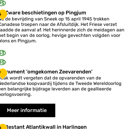
a
95
n
a
Z
Zware beschietingen op Pingjum
6
d
w
Na de bevrijding van Sneek op 15 april 1945 trokken
e
a
Canadese troepen naar de Afsluitdijk. Het Friese verzet
s
raadde de aanval af. Het herinnerde zich de meidagen aan
e
e
het begin van de oorlog, hevige gevechten volgden voor
b
Wons en Pingjum.
e
e
g
s
53
c
m
h
85
e
M
Monument ‘omgekomen Zeevarenden’
n
e
7
o
Vaak wordt vergeten dat de opvarenden van de
n
Q
Nederlandse koopvaardij tijdens de Tweede Wereldoorlog
u
u
n
een belangrijke bijdrage leverden aan de geallieerde
m
e
g
oorlogsvoering.
e
e
e
n
n
n
Meer informatie
o
s
p
o
O
P
m
R
Restant Atlantikwall in Harlingen
w
8