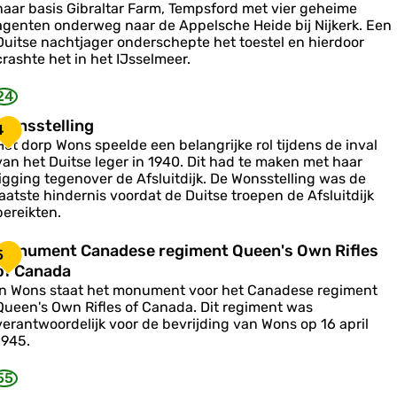
n
haar basis Gibraltar Farm, Tempsford met vier geheime
k
u
agenten onderweg naar de Appelsche Heide bij Nijkerk. Een
k
m
Duitse nachtjager onderschepte het toestel en hierdoor
u
e
crashte het in het IJsselmeer.
m
n
24
L
o
W
Wonsstelling
4
c
o
Het dorp Wons speelde een belangrijke rol tijdens de inval
k
n
van het Duitse leger in 1940. Dit had te maken met haar
h
s
ligging tegenover de Afsluitdijk. De Wonsstelling was de
e
s
laatste hindernis voordat de Duitse troepen de Afsluitdijk
e
bereikten.
d
e
H
M
Monument Canadese regiment Queen's Own Rifles
5
u
o
of Canada
d
n
s
In Wons staat het monument voor het Canadese regiment
n
u
o
Queen's Own Rifles of Canada. Dit regiment was
g
m
n
verantwoordelijk voor de bevrijding van Wons op 16 april
e
1945.
n
55
C