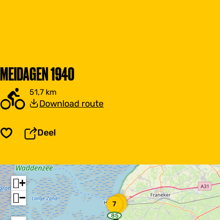
MEIDAGEN 1940
51,7 km
Download route
Deel
Opslaan
+
−
B
R
M
9
8
7
r
e
o
i
85
s
n
w