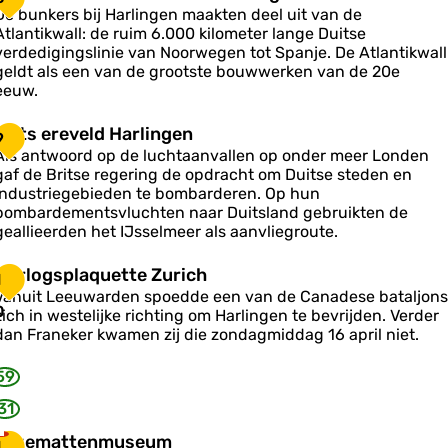
g
e
n
n
De bunkers bij Harlingen maakten deel uit van de
e
s
R
g
Atlantikwall: de ruim 6.000 kilometer lange Duitse
k
verdedigingslinie van Noorwegen tot Spanje. De Atlantikwall
o
a
u
geldt als een van de grootste bouwwerken van de 20e
m
n
m
eeuw.
e
e
n
A
s
B
Brits ereveld Harlingen
9
Z
o
Als antwoord op de luchtaanvallen op onder meer Londen
e
gaf de Britse regering de opdracht om Duitse steden en
e
a
C
industriegebieden te bombarderen. Op hun
v
n
a
s
bombardementsvluchten naar Duitsland gebruikten de
a
n
e
geallieerden het IJsselmeer als aanvliegroute.
a
e
k
d
e
O
n
Oorlogsplaquette Zurich
w
a
1
v
o
d
a
Vanuit Leeuwarden spoedde een van de Canadese bataljons
e
e
0
zich in westelijke richting om Harlingen te bevrijden. Verder
n
dan Franeker kwamen zij die zondagmiddag 16 april niet.
d
o
H
g
n
59
a
s
H
p
a
31
K
Kazemattenmuseum
a
1