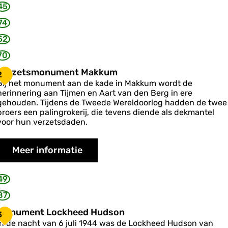
d
45
a
e
74
n
52
m
u
70
s
e
V
Verzetsmonument Makkum
2
u
e
Bij het monument aan de kade in Makkum wordt de
m
herinnering aan Tijmen en Aart van den Berg in ere
z
gehouden. Tijdens de Tweede Wereldoorlog hadden de twee
e
broers een palingrokerij, die tevens diende als dekmantel
voor hun verzetsdaden.
s
m
o
Meer informatie
n
u
m
49
e
87
n
M
Monument Lockheed Hudson
3
M
o
In de nacht van 6 juli 1944 was de Lockheed Hudson van
a