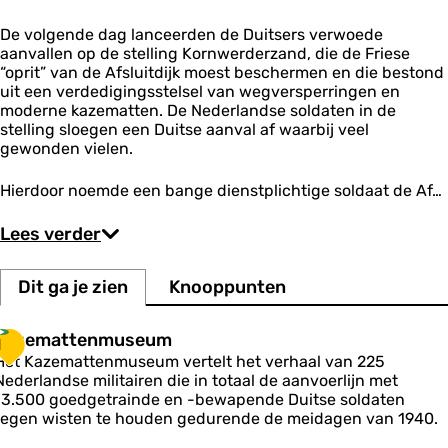
e
s
u
e
n
j
n
o
m
De volgende dag lanceerden de Duitsers verwoede
n
’
u
t
n
aanvallen op de stelling Kornwerderzand, die de Friese
m
Q
“oprit” van de Afsluitdijk moest beschermen en die bestond
u
uit een verdedigingsstelsel van wegversperringen en
e
moderne kazematten. De Nederlandse soldaten in de
e
n
stelling sloegen een Duitse aanval af waarbij veel
'
gewonden vielen.
s
O
Hierdoor noemde een bange dienstplichtige soldaat de Af…
w
n
Lees verder
R
i
f
Dit ga je zien
Knooppunten
l
e
s
K
Kazemattenmuseum
1
o
a
Het Kazemattenmuseum vertelt het verhaal van 225
f
z
Nederlandse militairen die in totaal de aanvoerlijn met
C
e
a
13.500 goedgetrainde en -bewapende Duitse soldaten
m
n
tegen wisten te houden gedurende de meidagen van 1940.
a
a