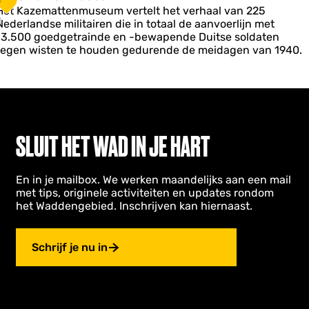
n
a
q
Het Kazemattenmuseum vertelt het verhaal van 225
g
z
1
u
Nederlandse militairen die in totaal de aanvoerlijn met
n
e
e
e
13.500 goedgetrainde en -bewapende Duitse soldaten
g
n
m
tegen wisten te houden gedurende de meidagen van 1940.
e
a
n
e
Z
e
u
n
m
SLUIT HET WAD IN JE HART
u
c
s
h
e
u
En in je mailbox. We werken maandelijks aan een mail
m
met tips, originele activiteiten en updates rondom
het Waddengebied. Inschrijven kan hiernaast.
Schrijf je nu in