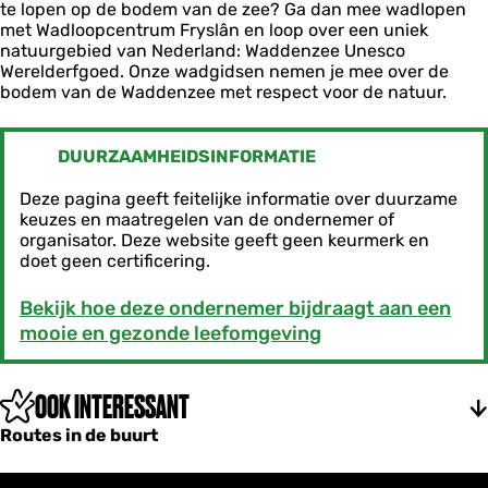
r
te lopen op de bodem van de zee? Ga dan mee wadlopen
e
â
y
y
met Wadloopcentrum Fryslân en loop over een uniek
n
n
s
s
natuurgebied van Nederland: Waddenzee Unesco
t
l
l
Werelderfgoed. Onze wadgidsen nemen je mee over de
r
â
â
bodem van de Waddenzee met respect voor de natuur.
u
n
n
m
F
r
DUURZAAMHEIDSINFORMATIE
y
s
Deze pagina geeft feitelijke informatie over duurzame
l
keuzes en maatregelen van de ondernemer of
â
organisator. Deze website geeft geen keurmerk en
n
doet geen certificering.
Bekijk hoe deze ondernemer bijdraagt aan een
mooie en gezonde leefomgeving
OOK INTERESSANT
Routes in de buurt