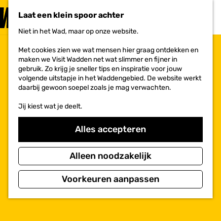
PLAN JE
BEZOEK
Laat een klein spoor achter
F
MENU
a
Niet in het Wad, maar op onze website.
Voor ondernemers
G
v
a
o
Met cookies zien we wat mensen hier graag ontdekken en
n
r
maken we Visit Wadden net wat slimmer en fijner in
a
i
gebruik. Zo krijg je sneller tips en inspiratie voor jouw
a
e
volgende uitstapje in het Waddengebied. De website werkt
r
t
daarbij gewoon soepel zoals je mag verwachten.
d
e
e
n
Jij kiest wat je deelt.
h
o
m
Alles accepteren
e
p
a
Alleen noodzakelijk
g
e
Voorkeuren aanpassen