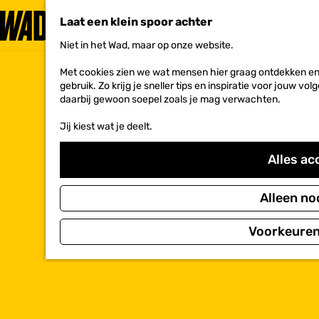
Laat een klein spoor achter
Niet in het Wad, maar op onze website.
G
a
Met cookies zien we wat mensen hier graag ontdekken en 
n
gebruik. Zo krijg je sneller tips en inspiratie voor jouw 
a
daarbij gewoon soepel zoals je mag verwachten.
a
r
Jij kiest wat je deelt.
d
e
h
Alles ac
o
m
e
Alleen no
p
a
Voorkeuren
g
e