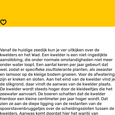
r
a
K
a
w
r
e
K
l
w
Opslaan
d
e
e
l
r
d
e
r
Vanaf de huidige zeedijk kun je ver uitkijken over de
kwelders en het Wad. Een kwelder is een niet-ingedijkte
aanslibbing, die onder normale omstandigheden niet meer
onder water loopt. Een aantal keren per jaar gebeurt dat
wel, zodat er specifieke zouttolerante planten, als zeeaster
en lamsoor op de kleiige bodem groeien. Voor de afwatering
zijn er kreken en sloten. Aan het eind van de kwelder vind je
de slikgrond, daar vindt de aanwas van de kwelder plaats.
De kwelder wordt steeds hoger door de kleideeltjes die het
zeewater aanvoert. De boeren schatten dat de kwelder
hierdoor een kleine centimeter per jaar hoger wordt. Dat
zien ze aan de diepe ligging van de restanten van de
spoorstavenbruggetjes over de scheidingssloten tussen de
kwelders. Aanwas komt doordat hier het wantij van