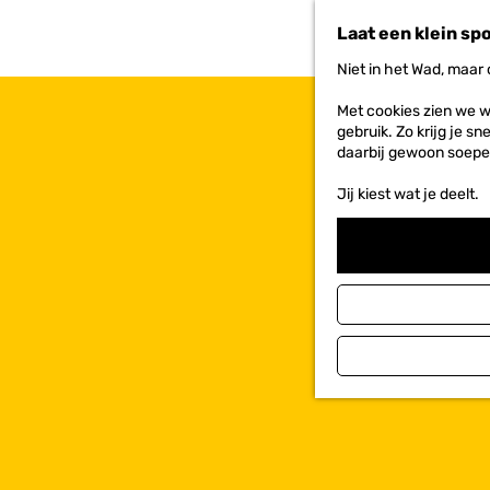
n
Laat een klein sp
a
a
Niet in het Wad, maar
r
d
Met cookies zien we w
e
gebruik. Zo krijg je s
h
daarbij gewoon soepe
o
m
Jij kiest wat je deelt.
e
p
a
g
e