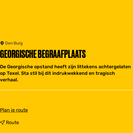
Den Burg
GEORGISCHE BEGRAAFPLAATS
De Georgische opstand heeft zijn littekens achtergelaten
op Texel. Sta stil bij dit indrukwekkend en tragisch
verhaal.
n
Plan je route
a
a
n
Route
r
a
G