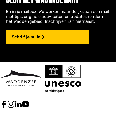
En in je mailbox. We werken maandelijks aan een mail
met tips, originele activiteiten en updates rondom
het Waddengebied. Inschrijven kan hiernaast.
Schrijf je nu in
F
I
L
Y
a
n
i
o