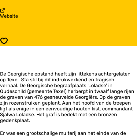
a
e
r
o
G
v
Website
r
e
a
g
o
n
i
r
G
s
g
e
c
i
Opslaan
o
h
s
r
e
c
g
B
h
i
e
e
s
g
B
De Georgische opstand heeft zijn littekens achtergelaten
c
r
e
op Texel. Sta stil bij dit indrukwekkend en tragisch
h
a
g
verhaal. De Georgische begraafplaats 'Loladse' in
e
a
r
Oudeschild (gemeente Texel) herbergt in twaalf lange rijen
B
f
a
de graven van 476 gesneuvelde Georgiërs. Op de graven
e
p
a
zijn rozenstruiken geplant. Aan het hoofd van de troepen
g
l
f
ligt als enige in een eenvoudige houten kist, commandant
r
a
p
Sjalwa Loladse. Het graf is bedekt met een bronzen
a
a
l
gedenkplaat.
a
t
a
f
s
a
p
Er was een grootschalige muiterij aan het einde van de
t