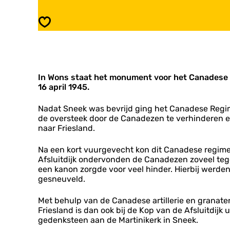
n
M
u
o
Opslaan
m
n
e
u
n
m
t
e
C
n
a
In Wons staat het monument voor het Canadese r
t
n
16 april 1945.
C
a
a
d
n
Nadat Sneek was bevrijd ging het Canadese Regime
e
a
de oversteek door de Canadezen te verhinderen e
s
d
naar Friesland.
e
e
r
s
Na een kort vuurgevecht kon dit Canadese regimen
e
e
Afsluitdijk ondervonden de Canadezen zoveel te
g
r
een kanon zorgde voor veel hinder. Hierbij werd
i
e
gesneuveld.
m
g
e
i
Met behulp van de Canadese artillerie en granaten 
n
m
Friesland is dan ook bij de Kop van de Afsluitd
t
e
gedenksteen aan de Martinikerk in Sneek.
Q
n