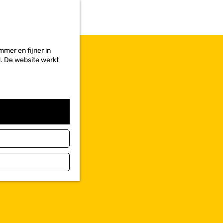
r
i
e
t
e
mer en fijner in
n
ed. De website werkt