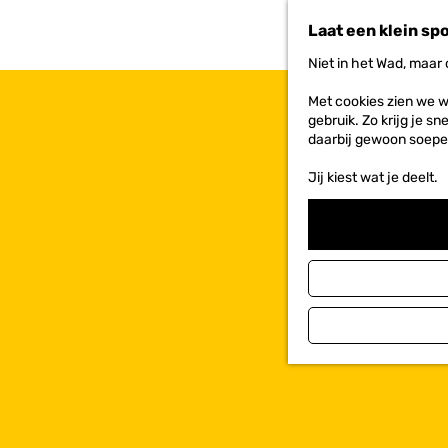
n
Laat een klein sp
a
a
Niet in het Wad, maar
r
d
Met cookies zien we w
e
gebruik. Zo krijg je s
h
daarbij gewoon soepe
o
m
Jij kiest wat je deelt.
e
p
a
g
e