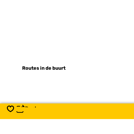
a
Routes in de buurt
Deel
Opslaan