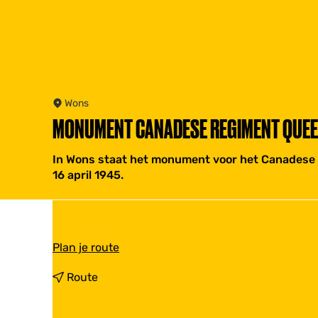
Wons
MONUMENT CANADESE REGIMENT QUEEN
In Wons staat het monument voor het Canadese r
16 april 1945.
n
Plan je route
a
a
n
Route
r
a
M
a
o
r