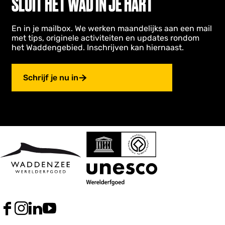
SLUIT HET WAD IN JE HART
En in je mailbox. We werken maandelijks aan een mail
met tips, originele activiteiten en updates rondom
het Waddengebied. Inschrijven kan hiernaast.
Schrijf je nu in
F
I
L
Y
a
n
i
o