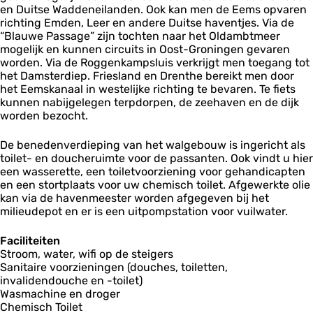
en Duitse Waddeneilanden. Ook kan men de Eems opvaren
n
richting Emden, Leer en andere Duitse haventjes. Via de
'
“Blauwe Passage” zijn tochten naar het Oldambtmeer
t
mogelijk en kunnen circuits in Oost-Groningen gevaren
D
worden. Via de Roggenkampsluis verkrijgt men toegang tot
o
het Damsterdiep. Friesland en Drenthe bereikt men door
k
het Eemskanaal in westelijke richting te bevaren. Te fiets
kunnen nabijgelegen terpdorpen, de zeehaven en de dijk
worden bezocht.
De benedenverdieping van het walgebouw is ingericht als
toilet- en doucheruimte voor de passanten. Ook vindt u hier
een wasserette, een toiletvoorziening voor gehandicapten
en een stortplaats voor uw chemisch toilet. Afgewerkte olie
kan via de havenmeester worden afgegeven bij het
milieudepot en er is een uitpompstation voor vuilwater.
Faciliteiten
Stroom, water, wifi op de steigers
Sanitaire voorzieningen (douches, toiletten,
invalidendouche en -toilet)
Wasmachine en droger
Chemisch Toilet