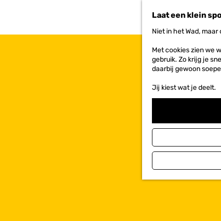
n
Laat een klein sp
a
a
Niet in het Wad, maar
r
d
Met cookies zien we w
e
gebruik. Zo krijg je s
h
daarbij gewoon soepe
o
m
Jij kiest wat je deelt.
e
p
a
g
e