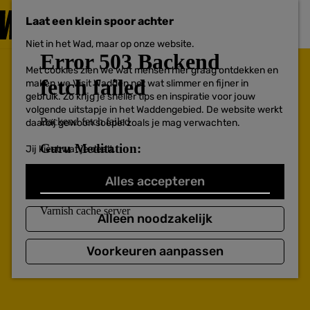
PLAN JE
BEZOEK
Laat een klein spoor achter
F
MENU
a
Niet in het Wad, maar op onze website.
Voor ondernemers
G
v
a
o
Met cookies zien we wat mensen hier graag ontdekken en
n
r
maken we Visit Wadden net wat slimmer en fijner in
a
i
gebruik. Zo krijg je sneller tips en inspiratie voor jouw
a
e
volgende uitstapje in het Waddengebied. De website werkt
r
t
daarbij gewoon soepel zoals je mag verwachten.
d
e
e
n
Jij kiest wat je deelt.
h
o
m
Alles accepteren
e
p
a
Alleen noodzakelijk
g
e
Voorkeuren aanpassen