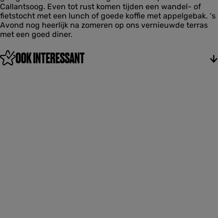
e
e
Callantsoog. Even tot rust komen tijden een wandel- of
t
n
P
P
fietstocht met een lunch of goede koffie met appelgebak. ‘s
D
s
r
r
Avond nog heerlijk na zomeren op ons vernieuwde terras
e
i
i
met een goed diner.
J
n
n
o
s
s
n
OOK INTERESSANT
g
e
P
r
i
n
s