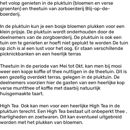
i
-
het volop genieten in de pluktuin (bloemen en verse
&
i
n
n
o
groenten) en theetuin van zorboerderij Blij-op-de-
t
j
B
B
p
boerderij.
h
-
l
l
-
e
o
i
i
d
e
p
In de pluktuin kun je een bosje bloemen plukken voor een
j
j
e
t
-
klein prijsje. De pluktuin wordt onderhouden door de
-
-
-
u
d
deelnemers van de zorgboerderij. De pluktuin is ook een
o
o
b
i
e
tuin om te genieten er hoeft niet geplukt te worden De tuin
p
p
o
n
-
op zich is al een lust voor het oog. Er staan verschillende
-
-
e
B
b
picknickbanken en een heerlijk terras
d
d
r
l
o
e
e
d
i
e
-
Theetuin In de periode van Mei tot Okt. kan men bij mooi
-
e
j
r
b
weer een kopje koffie of thee nuttigen in de theetuin. Dit is
b
r
-
d
o
een gezellig overdekt terras, gelegen in de pluktuin. De
o
i
o
e
e
deelnemers voorzien hier de gasten van een heerlijke kop
e
j
p
r
r
verse muntthee of koffie met daarbij natuurlijk
r
-
i
d
huisgemaakte taart.
d
d
j
e
e
e
r
High Tea Ook kan men voor een heerlijke High Tea in de
r
-
i
pluktuin terecht. Een High Tea bestaat uit onbeperkt thee ,
i
b
j
hartigheden en zoetwaren. Dit kan eventueel uitgebreid
j
o
worden met het plukken van bloemen.
e
r