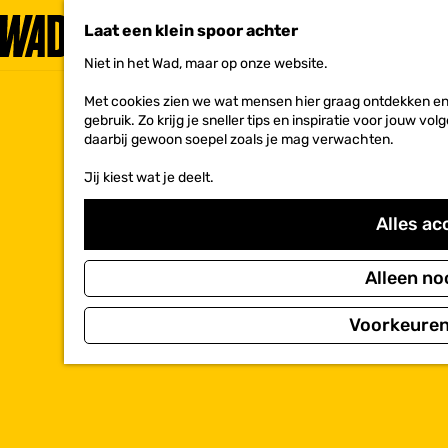
Laat een klein spoor achter
Niet in het Wad, maar op onze website.
G
a
Met cookies zien we wat mensen hier graag ontdekken en 
n
gebruik. Zo krijg je sneller tips en inspiratie voor jouw 
a
daarbij gewoon soepel zoals je mag verwachten.
a
r
Jij kiest wat je deelt.
d
e
h
Alles ac
o
m
e
Alleen no
p
a
Voorkeuren
g
e