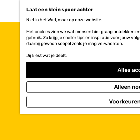
n
Laat een klein spoor achter
a
a
Niet in het Wad, maar op onze website.
r
d
Met cookies zien we wat mensen hier graag ontdekken en 
e
gebruik. Zo krijg je sneller tips en inspiratie voor jouw 
h
daarbij gewoon soepel zoals je mag verwachten.
o
m
Jij kiest wat je deelt.
e
p
Alles ac
a
g
e
Alleen no
Voorkeuren