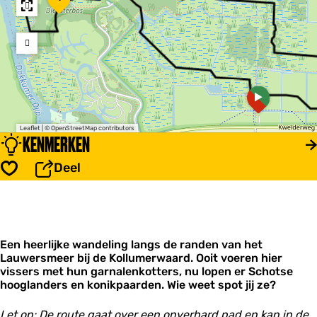
i
e
t
r
k
s
i
m
j
e
k
e
t
r
a
o
-
d
r
Z
d
e
o
Leaflet
|
© OpenStreetMap contributors
r
n
m
KENMERKEN
e
D
e
s
e
r
Deel
s
R
Opslaan
h
e
u
i
i
d
s
d
b
o
o
Een heerlijke wandeling langs de randen van het
m
s
Lauwersmeer bij de Kollumerwaard. Ooit voeren hier
p
-
vissers met hun garnalenkotters, nu lopen er Schotse
U
hooglanders en konikpaarden. Wie weet spot jij ze?
i
t
z
Let op: De route gaat over een onverhard pad en kan in de