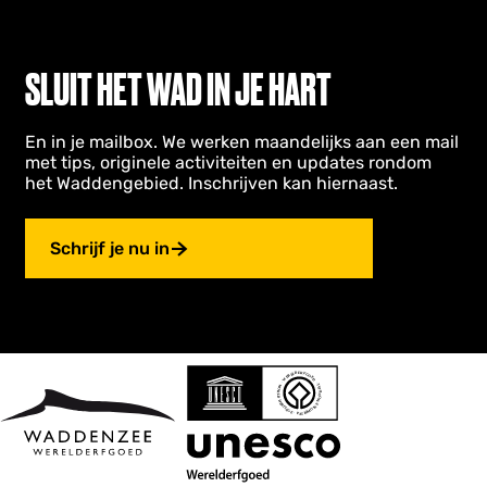
e
-
d
Z
d
SLUIT HET WAD IN JE HART
o
o
m
m
e
p
En in je mailbox. We werken maandelijks aan een mail
h
met tips, originele activiteiten en updates rondom
u
het Waddengebied. Inschrijven kan hiernaast.
s
b
Schrijf je nu in
o
s
-
U
z
c
h