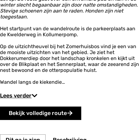
i
winter slecht begaanbaar zijn door natte omstandigheden.
c
Stevige schoenen zijn aan te raden. Honden zijn niet
h
toegestaan.
t
p
Het startpunt van de wandelroute is de parkeerplaats aan
l
de Kwelderweg in Kollumerpomp.
a
t
Op de uitzichtheuvel bij het Zomerhuisbos vind je een van
e
de mooiste uitzichten van het gebied. Je ziet het
a
Dokkerumerdiep door het landschap kronkelen en kijkt uit
u
over de Blikplaat en het Sennerplaat, waar de zeearend zijn
nest bewoond en de otterpopulatie huist.
Wandel langs de kiekendie…
Lees verder
Bekijk volledige route