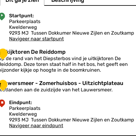
Dit ga je zien
Beschrijving
Startpunt:
Parkeerplaats
Kwelderweg
9293 MJ
Tussen Dokkumer Nieuwe Zijlen en Zoutkamp
Navigeer naar startpunt
U
Uitkijktoren De Reiddomp
1
Op de rand van het Diepsterbos vind je uitkijktoren De
Reiddomp. Deze toren staat half in het bos, het geeft een
k
bijzonder kijkje op hoogte in de boomkruinen.
L
Lauwersmeer - Zomerhuisbos - Uitzichtplateau
2
k
a
Rietlanden aan de zuidzijde van het Lauwersmeer.
u
o
w
Eindpunt:
e
Parkeerplaats
e
Kwelderweg
n
s
9293 MJ
Tussen Dokkumer Nieuwe Zijlen en Zoutkamp
D
m
Navigeer naar eindpunt
e
e
R
e