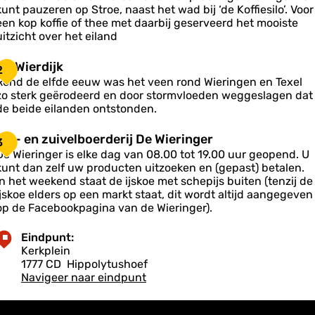
K
kunt pauzeren op Stroe, naast het wad bij ‘de Koffiesilo’. Voor
o
een kop koffie of thee met daarbij geserveerd het mooiste
f
uitzicht over het eiland
e
D
De Wierdijk
2
s
e
Rond de elfde eeuw was het veen rond Wieringen en Texel
W
zo sterk geërodeerd en door stormvloeden weggeslagen dat
de beide eilanden ontstonden.
o
e
IJs- en zuivelboerderij De Wieringer
3
d
J
De Wieringer is elke dag van 08.00 tot 19.00 uur geopend. U
s
kunt dan zelf uw producten uitzoeken en (gepast) betalen.
-
In het weekend staat de ijskoe met schepijs buiten (tenzij de
k
e
ijskoe elders op een markt staat, dit wordt altijd aangegeven
n
op de Facebookpagina van de Wieringer).
z
u
Eindpunt:
Kerkplein
v
1777 CD
Hippolytushoef
e
Navigeer naar eindpunt
b
o