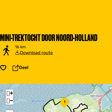
MINI-TREKTOCHT DOOR NOORD-HOLLAND
16 km
Download route
Deel
Opslaan
+
−
D
1
e
K