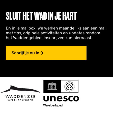
e
SLUIT HET WAD IN JE HART
d
e
En in je mailbox. We werken maandelijks aan een mail
met tips, originele activiteiten en updates rondom
D
het Waddengebied. Inschrijven kan hiernaast.
e
W
Schrijf je nu in
e
n
g
e