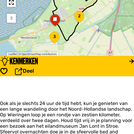
o
ff
i
D
2
a
a
e
e
d
d
s
W
d
d
i
i
r
r
l
I
e
3
e
e
o
J
r
s
s
s
d
s
s
-
i
Leaflet
|
© OpenStreetMap contributors
e
j
KENMERKEN
n
k
z
Deel
u
Opslaan
i
v
e
l
b
Ook als je slechts 24 uur de tijd hebt, kun je genieten van
o
een lange wandeling door het Noord-Hollandse landschap.
e
Op Wieringen loop je een rondje van zestien kilometer,
r
verdeeld over twee dagen. Houd tijd vrij in je planning voor
d
een bezoek aan het eilandmuseum Jan Lont in Stroe.
e
Sfeervol overnachten doe je in de sfeervolle bed and
r