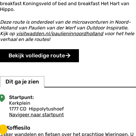
breakfast Koningsveld of bed and breakfast Het Hart van
i
j
Hippo.
D
e
Deze route is onderdeel van de microavonturen in Noord-
W
Holland van Paulien van der Werf van Outdoor Inspiratie.
i
Kijk op
visitwadden.nl/paulieninnoordholland
voor het hele
e
verhaal en alle routes!
r
i
n
Bekijk volledige route
g
e
r
Dit ga je zien
Startpunt:
Kerkplein
1777 CD
Hippolytushoef
Navigeer naar startpunt
D
De Koffiesilo
1
e
Lekker wandelen en fietsen over het prachtige Wieringen. U