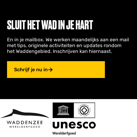
h
a
v
e
SLUIT HET WAD IN JE HART
n
D
e
En in je mailbox. We werken maandelijks aan een mail
P
met tips, originele activiteiten en updates rondom
het Waddengebied. Inschrijven kan hiernaast.
n
s
Schrijf je nu in
e
n
u
n