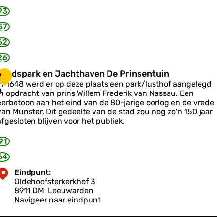
d
n
93
d
b
57
u
o
w
62
u
D
w
26
e
m
J
u
S
Stadspark en Jachthaven De Prinsentuin
2
a
s
In 1648 werd er op deze plaats een park/lusthof aangelegd
g
e
a
8
in opdracht van prins Willem Frederik van Nassau. Een
e
u
d
eerbetoon aan het eind van de 80-jarige oorlog en de vrede
m
s
van Münster. Dit gedeelte van de stad zou nog zo'n 150 jaar
p
afgesloten blijven voor het publiek.
a
91
k
e
64
n
Eindpunt:
J
Oldehoofsterkerkhof 3
a
8911 DM
Leeuwarden
c
Navigeer naar eindpunt
h