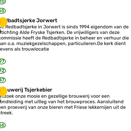
g
20
s
a
65
a
e
R
Redbadtsjerke Jorwert
1
e
e
De Redbadtsjerke in Jorwert is sinds 1994 eigendom van de
a
d
4
Stichting Alde Fryske Tsjerken. De vrijwilligers van deze
k
b
commissie heeft de Redbadtsjerke in beheer en verhuur die
e
a
aan o.a. muziekgezelschappen, particulieren.De kerk dient
d
tevens als trouwlocatie
k
B
s
97
o
k
e
92
s
u
47
k
m
e
B
Brouwerij Tsjerkebier
1
J
Bezoek onze mooie en gezellige brouwerij voor een
o
o
5
rondleiding met uitleg van het brouwproces. Aansluitend
u
een proeverij van onze bieren met Friese lekkernijen uit de
w
w
streek.
e
e
66