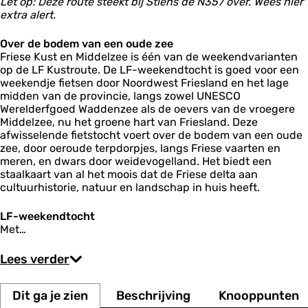
Let op: Deze route steekt bij Stiens de N357 over. Wees hier
t
c
r
u
t
s
s
u
B
w
e
v
r
e
extra alert.
a
d
n
e
w
t
m
o
e
e
e
i
b
m
e
t
a
a
k
r
c
n
j
i
p
r
Over de bodem van een oude zee
r
t
s
t
h
D
b
e
i
Friese Kust en Middelzee is één van de weekendvarianten
d
e
u
e
e
r
n
op de LF Kustroute. De LF-weekendtocht is goed voor een
m
P
d
g
weekendje fietsen door Noordwest Friesland en het lage
r
r
d
midden van de provincie, langs zowel UNESCO
i
i
e
Werelderfgoed Waddenzee als de oevers van de vroegere
n
u
D
Middelzee, nu het groene hart van Friesland. Deze
s
w
i
afwisselende fietstocht voert over de bodem van een oude
e
D
l
n
zee, door oeroude terpdorpjes, langs Friese vaarten en
e
l
t
J
meren, en dwars door weidevogelland. Het biedt een
e
u
a
staalkaart van al het moois dat de Friese delta aan
i
g
cultuurhistorie, natuur en landschap in huis heeft.
n
e
r
LF-weekendtocht
Met…
Lees verder
Dit ga je zien
Beschrijving
Knooppunten