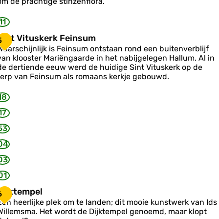
om de prachtige stinzenflora.
k
a
11
m
p
S
Sint Vituskerk Feinsum
5
Waarschijnlijk is Feinsum ontstaan rond een buitenverblijf
ú
n
van klooster Mariëngaarde in het nabijgelegen Hallum. Al in
n
de dertiende eeuw werd de huidige Sint Vituskerk op de
V
terp van Feinsum als romaans kerkje gebouwd.
18
u
s
17
k
53
e
04
k
F
03
e
01
n
D
Dijktempel
6
s
Een heerlijke plek om te landen; dit mooie kunstwerk van Ids
u
Willemsma. Het wordt de Dijktempel genoemd, maar klopt
m
k