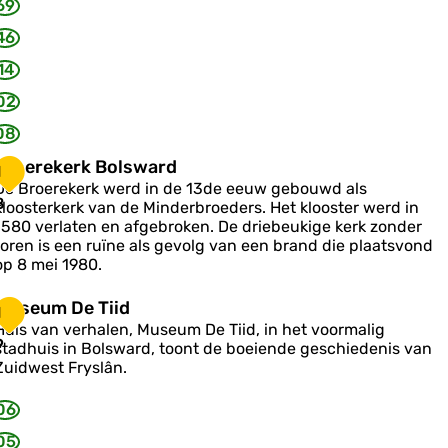
69
e
D
46
k
14
02
e
08
B
Broerekerk Bolsward
1
De Broerekerk werd in de 13de eeuw gebouwd als
o
8
kloosterkerk van de Minderbroeders. Het klooster werd in
e
1580 verlaten en afgebroken. De driebeukige kerk zonder
toren is een ruïne als gevolg van een brand die plaatsvond
e
op 8 mei 1980.
k
e
M
Museum De Tiid
1
u
Huis van verhalen, Museum De Tiid, in het voormalig
k
s
9
stadhuis in Bolsward, toont de boeiende geschiedenis van
B
e
Zuidwest Fryslân.
o
u
m
06
s
D
w
e
05