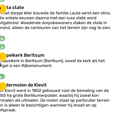
n
-
L
Lauta state
9
V
a
e
In het dorpje Wier bouwde de familie Lauta eerst een stins,
o
u
e
die enkele eeuwen daarna met een luxe state werd
g
c
uitgebreid. Woedende dorpsbewoners staken de state in
e
a
h
brand, alleen de contouren van het terrein zijn nog te zien.
s
k
01
a
81
k
e
K
p
Koepelkerk Berltsum
1
o
u
Koepelkerk in Berltsum (Berlikum), zowel de kerk als het
e
n
0
orgel is een Rijksmonument.
p
e
78
k
P
Poldermolen de Kievit
1
e
o
De Kievit werd in 1802 gebouwd voor de bemaling van de
1
265 ha grote Berlikumerpolder, waarbij hij zowel kon
k
d
inmalen als uitmalen. De molen staat op particulier terrein
B
e
en is alleen te bezichtigen wanneer hij draait en op
e
afspraak.
m