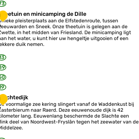
73
T
T
Theetuin en minicamping de Dille
s
1
h
Unieke pleisterplaats aan de Elfstedenroute, tussen
e
6
e
Leeuwarden en Sneek. Onze theetuin is gelegen aan de
e
Zwette, in het midden van Friesland. De minicamping ligt
k
aan het water, u kunt hier uw hengeltje uitgooien of een
u
e
lekkere duik nemen.
b
n
13
e
e
n
89
m
50
n
19
c
S
Slachtedijk
1
a
De voormalige zee kering slingert vanaf de Waddenkust bij
m
a
7
Easterbierum naar Raerd. Deze eeuwenoude dijk is 42
p
c
kilometer lang. Eeuwenlang beschermde de Slachte een
h
flink deel van Noordwest-Fryslân tegen het zeewater van de
n
Middelzee.
g
e
d
d