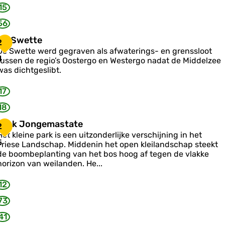
15
56
D
De Swette
2
e
De Swette werd gegraven als afwaterings- en grenssloot
S
4
tussen de regio’s Oostergo en Westergo nadat de Middelzee
w
was dichtgeslibt.
e
17
e
18
P
Park Jongemastate
2
a
Het kleine park is een uitzonderlijke verschijning in het
5
Friese Landschap. Middenin het open kleilandschap steekt
k
de boombeplanting van het bos hoog af tegen de vlakke
J
horizon van weilanden. He...
o
n
12
g
e
73
m
41
a