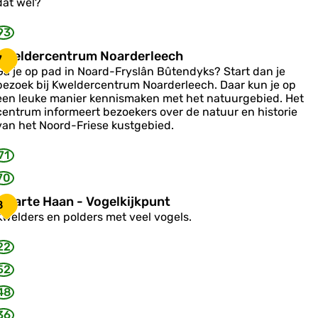
dat wel?
e
93
m
p
K
Kweldercentrum Noarderleech
7
e
w
Ga je op pad in Noard-Fryslân Bûtendyks? Start dan je
e
bezoek bij Kweldercentrum Noarderleech. Daar kun je op
een leuke manier kennismaken met het natuurgebied. Het
d
centrum informeert bezoekers over de natuur en historie
e
van het Noord-Friese kustgebied.
c
71
e
n
70
Z
Zwarte Haan - Vogelkijkpunt
8
w
u
Kwelders en polders met veel vogels.
a
m
N
22
o
e
52
a
H
48
a
d
a
e
36