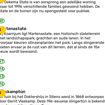
e
De Dekema State is van oorsprong een adellijke woning,
k
waar tot 1996 verschillende families gewoond hebben. De
e
State en de tuinen zijn nu opengesteld voor publiek.
m
a
10
S
M
Martenastate
3
a
a
Bij Koarnjum ligt Martenastate, een historisch stateterrein
met landschapspark, grachten en oude lanen. In het
e
voorjaar kleuren stinzenplanten het park. Langs slingerende
e
paden ervaar je de rust van dit terrein, dat al sinds de 15e
n
eeuw wordt bewoond.
a
s
87
a
94
03
e
96
V
Vlaskamptún
4
De tuin bij het Doktershûs in Stiens werd in 1868 ontworpen
a
door Gerrit Vlaskamp. Deze 19e-eeuwse slingertún is bekend
s