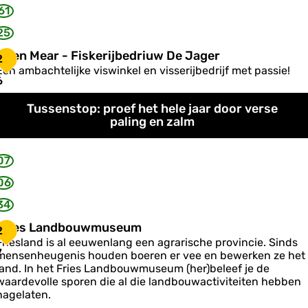
s
61
a
25
Iel en Mear - Fiskerijbedriuw De Jager
e
2
e
Een ambachtelijke viswinkel en visserijbedrijf met passie!
6
e
n
Tussenstop: proef het hele jaar door verse
M
paling en zalm
e
a
07
-
06
F
34
s
k
F
Fries Landbouwmuseum
2
e
Friesland is al eeuwenlang een agrarische provincie. Sinds
7
mensenheugenis houden boeren er vee en bewerken ze het
e
land. In het Fries Landbouwmuseum (her)beleef je de
s
waardevolle sporen die al die landbouwactiviteiten hebben
b
L
nagelaten.
e
a