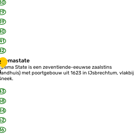
30
o
e
29
v
39
e
40
41
42
E
Epemastate
2
p
Epema State is een zeventiende-eeuwse zaalstins
e
3
(landhuis) met poortgebouw uit 1623 in IJsbrechtum, vlakbij
m
Sneek.
a
s
43
a
68
84
e
62
16