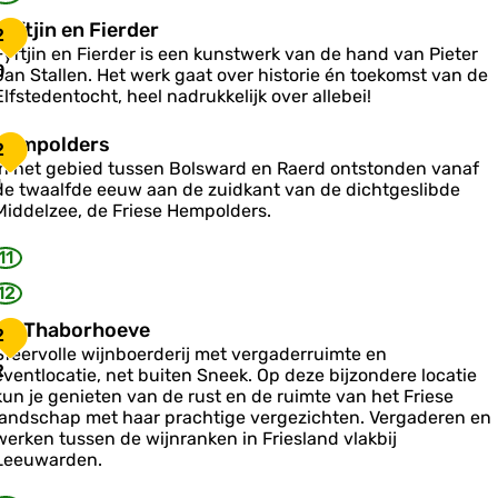
a
T
F
Fyftjin en Fierder
2
d
y
Fyftjin en Fierder is een kunstwerk van de hand van Pieter
0
d
Jan Stallen. Het werk gaat over historie én toekomst van de
Elfstedentocht, heel nadrukkelijk over allebei!
H
Hempolders
2
n
e
In het gebied tussen Bolsward en Raerd ontstonden vanaf
e
m
1
de twaalfde eeuw aan de zuidkant van de dichtgeslibde
n
p
Middelzee, de Friese Hempolders.
F
o
11
e
d
e
12
d
e
D
De Thaborhoeve
s
2
e
Sfeervolle wijnboerderij met vergaderruimte en
T
2
eventlocatie, net buiten Sneek. Op deze bijzondere locatie
h
kun je genieten van de rust en de ruimte van het Friese
a
landschap met haar prachtige vergezichten. Vergaderen en
b
werken tussen de wijnranken in Friesland vlakbij
o
Leeuwarden.
h