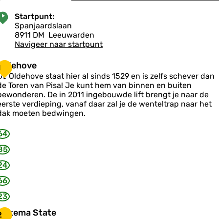
Startpunt:
Spanjaardslaan
8911 DM
Leeuwarden
Navigeer naar startpunt
O
Oldehove
1
De Oldehove staat hier al sinds 1529 en is zelfs schever dan
d
de Toren van Pisa! Je kunt hem van binnen en buiten
e
bewonderen. De in 2011 ingebouwde lift brengt je naar de
h
eerste verdieping, vanaf daar zal je de wenteltrap naar het
o
dak moeten bedwingen.
v
e
64
85
24
66
23
D
Dekema State
2