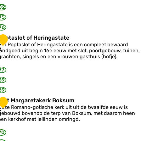
o
02
s
e
75
u
n
76
m
d
e
P
Poptaslot of Heringastate
1
K
o
Het Poptaslot of Heringastate is een compleet bewaard
p
2
landgoed uit begin 16e eeuw met slot, poortgebouw, tuinen,
e
grachten, singels en een vrouwen gasthuis (hofje).
v
a
s
77
o
39
59
o
S
Sint Margaretakerk Boksum
1
H
Deze Romano-gotische kerk uit uit de twaalfde eeuw is
e
n
3
gebouwd bovenop de terp van Boksum, met daarom heen
een kerkhof met leilinden omringd.
M
n
a
70
g
a