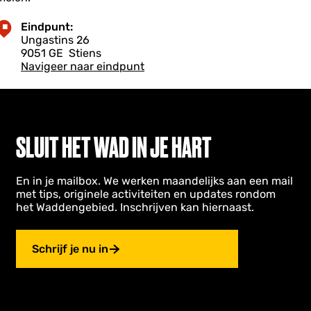
m
e
e
e
n
n
Eindpunt:
m
d
Ungastins 26
o
e
9051 GE
Stiens
n
H
Navigeer naar eindpunt
u
o
m
o
e
p
n
T
SLUIT HET WAD IN JE HART
e
g
e
En in je mailbox. We werken maandelijks aan een mail
met tips, originele activiteiten en updates rondom
het Waddengebied. Inschrijven kan hiernaast.
e
s
Schrijf je nu in
b
u
g
G