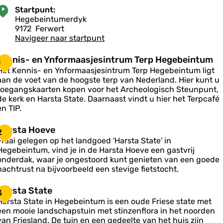
Startpunt:
Hegebeintumerdyk
9172
Ferwert
Navigeer naar startpunt
K
Kennis- en Ynformaasjesintrum Terp Hegebeintum
1
e
Het Kennis- en Ynformaasjesintrum Terp Hegebeintum ligt
n
aan de voet van de hoogste terp van Nederland. Hier kunt u
n
toegangskaarten kopen voor het Archeologisch Steunpunt,
de kerk en Harsta State. Daarnaast vindt u hier het Terpcafé
s
en TIP.
-
e
H
Harsta Hoeve
2
n
a
Fraai gelegen op het landgoed 'Harsta State' in
Y
Hegebeintum, vind je in de Harsta Hoeve een gastvrij
n
s
onderdak, waar je ongestoord kunt genieten van een goede
nachtrust na bijvoorbeeld een stevige fietstocht.
o
a
H
H
Harsta State
m
3
o
a
a
Harsta State in Hegebeintum is een oude Friese state met
e
a
een mooie landschapstuin met stinzenflora in het noorden
v
s
s
van Friesland. De tuin en een gedeelte van het huis zijn