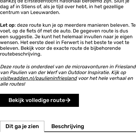
dankzij de Elfstedentocht nationaal beroemd zijn. Sluit je
n
g
dag af in Stiens of, als je tijd over hebt, in het gezellige
t
e
centrum van Leeuwarden.
r
l
u
t
m
Let op
: deze route kun je op meerdere manieren beleven. Te
j
T
voet, op de fiets óf met de auto. De gegeven route is dus
e
e
een suggestie. Je kunt het helemaal invullen naar je eigen
s
r
b
wensen. Het eerste deel in Ferwert is het beste te voet te
p
r
beleven. Bekijk voor de exacte route de bijbehorende
H
u
routebeschrijving.
e
g
g
G
Deze route is onderdeel van de microavonturen in Friesland
e
y
van Paulien van der Werf van Outdoor Inspiratie. Kijk op
b
t
visitwadden.nl/paulieninfriesland
voor het hele verhaal en
e
s
alle routes!
i
j
n
e
t
r
Bekijk volledige route
u
k
m
Dit ga je zien
Beschrijving