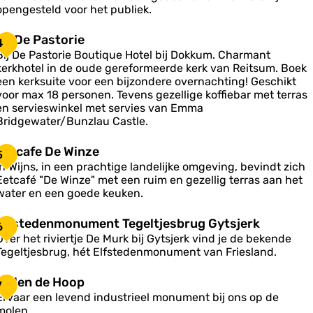
e
opengesteld voor het publiek.
a
e
S
s
B
Bij De Pastorie
4
Bij De Pastorie Boutique Hotel bij Dokkum. Charmant
a
n
kerkhotel in de oude gereformeerde kerk van Reitsum. Boek
D
een kerksuite voor een bijzondere overnachting! Geschikt
e
e
voor max 18 personen. Tevens gezellige koffiebar met terras
u
P
en servieswinkel met servies van Emma
m
a
Bridgewater/Bunzlau Castle.
T
s
e
E
Eetcafe De Winze
5
o
e
In Wijns, in een prachtige landelijke omgeving, bevindt zich
p
Eetcafé "De Winze" met een ruim en gezellig terras aan het
H
c
water en een goede keuken.
e
e
a
g
e
E
Elfstedenmonument Tegeltjesbrug Gytsjerk
6
e
b
Over het riviertje De Murk bij Gytsjerk vind je de bekende
D
e
Tegeltjesbrug, hét Elfstedenmonument van Friesland.
e
s
W
n
M
Molen de Hoop
7
e
o
n
Ervaar een levend industrieel monument bij ons op de
u
d
z
molen.