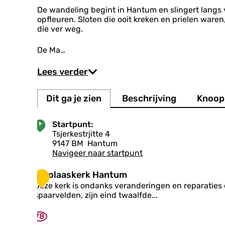
De wandeling begint in Hantum en slingert lang
opfleuren. Sloten die ooit kreken en prielen waren,
die ver weg.
De Ma…
Lees verder
Dit ga je zien
Beschrijving
Knoop
Startpunt:
Tsjerkestrjitte 4
9147 BM
Hantum
Navigeer naar startpunt
N
Nicolaaskerk Hantum
1
i
Deze kerk is ondanks veranderingen en reparaties
c
spaarvelden, zijn eind twaalfde...
o
l
78
a