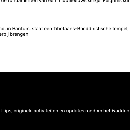
p de fundamenten van een middeleeuws kerkje. Pelgrims kunn
and, in Hantum, staat een Tibetaans-Boeddhistische tempel, 
erbij brengen.
t tips, originele activiteiten en updates rondom het Wadden