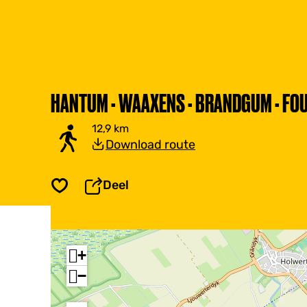
HANTUM - WAAXENS - BRANDGUM - FOU
12,9 km
Download route
Deel
Opslaan
+
−