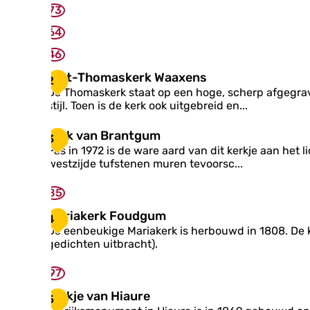
a
73
s
64
k
e
46
r
k
S
Sint-Thomaskerk Waaxens
2
H
i
De Thomaskerk staat op een hoge, scherp afgegrav
a
n
stijl. Toen is de kerk ook uitgebreid en...
n
t
t
-
K
Kerk van Brantgum
3
u
T
e
Pas in 1972 is de ware aard van dit kerkje aan het 
m
h
r
westzijde tufstenen muren tevoorsc...
o
k
m
v
85
a
a
s
n
M
Mariakerk Foudgum
4
k
B
a
De eenbeukige Mariakerk is herbouwd in 1808. De 
e
r
r
gedichten uitbracht).
r
a
i
k
n
a
W
97
t
k
a
g
e
K
Kerkje van Hiaure
a
5
u
r
e