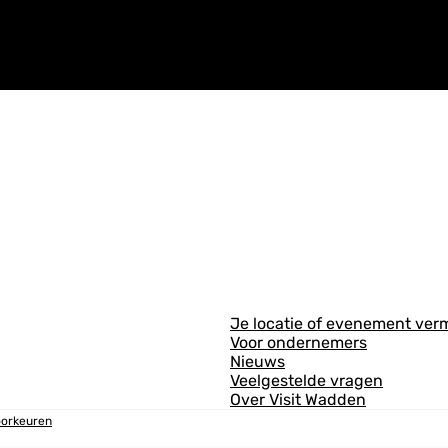
A
Je locatie of evenement ver
Voor ondernemers
l
Nieuws
g
Veelgestelde vragen
Over Visit Wadden
e
oorkeuren
m