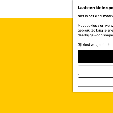
n
Laat een klein sp
a
a
Niet in het Wad, maar
r
d
Met cookies zien we w
e
gebruik. Zo krijg je s
h
daarbij gewoon soepe
o
m
Jij kiest wat je deelt.
e
p
a
g
e