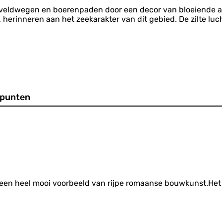
n
s veldwegen en boerenpaden door een decor van bloeiende 
t
 herinneren aan het zeekarakter van dit gebied. De zilte lucht
u
m
punten
 een heel mooi voorbeeld van rijpe romaanse bouwkunst.Het