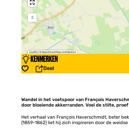
Leaflet
|
© OpenStreetMap contributors
KENMERKEN
Deel
Opslaan
Wandel in het voetspoor van François Haverschmi
door bloeiende akkerranden. Voel de stilte, proe
Het verhaal van François Haverschmidt, beter beken
(1859-1862) liet hij zich inspireren door de weidse