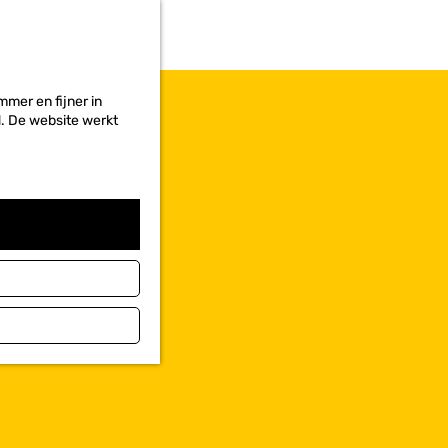
r
i
e
t
e
mer en fijner in
n
ed. De website werkt