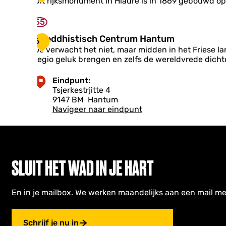
Dit rijksmonument in Hiaure is in 1869 gebouwd o
x
m
k
r
e
F
k
n
55
o
j
s
u
e
B
Boeddhistisch Centrum Hantum
6
d
v
o
Je verwacht het niet, maar midden in het Friese l
g
a
e
regio geluk brengen en zelfs de wereldvrede dicht
u
n
d
m
H
d
Eindpunt:
i
h
Tsjerkestrjitte 4
a
i
9147 BM
Hantum
u
s
Navigeer naar eindpunt
r
t
e
i
s
c
h
SLUIT HET WAD IN JE HART
C
e
n
t
En in je mailbox. We werken maandelijks aan een mail me
r
u
m
Schrijf je nu in