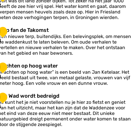
o
Ooit was dit land zonder dijken. Tot zeker na het jaar 1000
o
o
2
heeft de zee hier vrij spel. Het water komt en gaat, daarom
o
o
werpen mensen heuvels zoals deze op. Hier in Friesland
e
k
heten deze verhogingen terpen, in Groningen wierden.
d
u
e
p
n
T
Terp fan de Takomst
n
1
e
s
e
Een nieuwe terp, buitendijks. Een belevingsplek, om mensen
n
3
de waddenkust te laten beleven. Om oude verhalen te
w
p
vertellen en nieuwe verhalen te maken. Over het ontstaan
a
e
van het gebied en haar bewoners.
n
a
d
k
n
W
Wachten op hoog water
s
1
d
a
c
“Wachten op hoog water” is een beeld van Jan Ketelaar. Het
e
c
4
h
beeld bestaat uit twee, van metaal gelaste, vrouwen van vijf
T
h
a
meter hoog. Een volle vrouw en een dunne vrouw.
a
p
k
e
H
Het Wad wordt bedreigd
o
1
n
e
m
Je kunt het je niet voorstellen nu je hier zo fietst en geniet
o
5
s
van het uitzicht, maar het kan zijn dat de Waddenzee voor
p
W
het eind van deze eeuw niet meer bestaat. Dit unieke
h
a
natuurgebied dreigt permanent onder water komen te staan
o
d
door de stijgende zeespiegel.
o
w