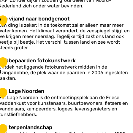
NAP. Zonder dijken zouden grote delen van Noord-
Nederland zich onder water bevinden.
d
V
Van vijand naar bondgenoot
9
e
a
Eén ding is zeker: in de toekomst zal er alleen maar meer
g
n
water komen. Het klimaat verandert, de zeespiegel stijgt en
e
v
we krijgen meer neerslag. Tegelijkertijd zakt ons land ook
n
beetje bij beetje. Het verschil tussen land en zee wordt
h
steeds groter.
e
a
n
D
Dobbepaarden fotokunstwerk
w
1
d
o
a
Ontdek het liggende fotokunstwerk midden in de
n
b
0
Ozingadobbe, de plek waar de paarden in 2006 ingesloten
a
b
e
raakten.
a
e
p
H
Het Lage Noorden
b
1
a
e
o
Het Lage Noorden is dé ontmoetingsplek aan de Friese
a
1
n
waddenkust voor kunstenaars, buurtbewoners, fietsers en
L
d
wandelaars, kampeerders, logees, levensgenieters en
d
a
g
kunstliefhebbers.
e
g
e
n
e
n
H
Het terpenlandschap
1
N
o
e