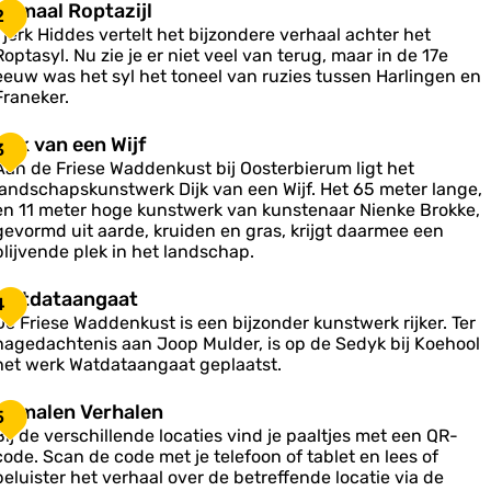
G
Gemaal Roptazijl
2
u
e
Tjerk Hiddes vertelt het bijzondere verhaal achter het
g
m
Roptasyl. Nu zie je er niet veel van terug, maar in de 17e
a
eeuw was het syl het toneel van ruzies tussen Harlingen en
a
Franeker.
R
D
Dijk van een Wijf
3
o
Aan de Friese Waddenkust bij Oosterbierum ligt het
p
landschapskunstwerk Dijk van een Wijf. Het 65 meter lange,
k
en 11 meter hoge kunstwerk van kunstenaar Nienke Brokke,
a
v
gevormd uit aarde, kruiden en gras, krijgt daarmee een
z
a
blijvende plek in het landschap.
n
e
W
Watdataangaat
4
e
a
De Friese Waddenkust is een bijzonder kunstwerk rijker. Ter
n
nagedachtenis aan Joop Mulder, is op de Sedyk bij Koehool
W
d
het werk Watdataangaat geplaatst.
a
G
Gemalen Verhalen
5
a
e
Bij de verschillende locaties vind je paaltjes met een QR-
a
m
code. Scan de code met je telefoon of tablet en lees of
n
a
beluister het verhaal over de betreffende locatie via de
g