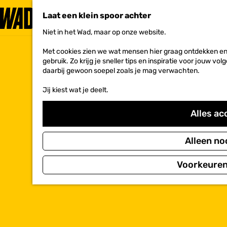
Laat een klein spoor achter
Niet in het Wad, maar op onze website.
G
a
Met cookies zien we wat mensen hier graag ontdekken en 
n
gebruik. Zo krijg je sneller tips en inspiratie voor jouw 
a
daarbij gewoon soepel zoals je mag verwachten.
a
r
Jij kiest wat je deelt.
d
e
h
Alles ac
o
m
e
Alleen no
p
a
Voorkeuren
g
e