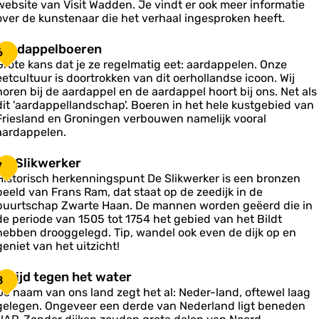
website van Visit Wadden. Je vindt er ook meer informatie
a
e
over de kunstenaar die het verhaal ingesproken heeft.
a
n
V
A
Aardappelboeren
6
e
a
Grote kans dat je ze regelmatig eet: aardappelen. Onze
eetcultuur is doortrokken van dit oerhollandse icoon. Wij
h
d
horen bij de aardappel en de aardappel hoort bij ons. Net als
a
a
dit 'aardappellandschap'. Boeren in het hele kustgebied van
p
Friesland en Groningen verbouwen namelijk vooral
e
p
aardappelen.
n
e
D
De Slikwerker
7
b
e
Historisch herkenningspunt De Slikwerker is een bronzen
o
S
beeld van Frans Ram, dat staat op de zeedijk in de
e
buurtschap Zwarte Haan. De mannen worden geëerd die in
de periode van 1505 tot 1754 het gebied van het Bildt
e
k
hebben drooggelegd. Tip, wandel ook even de dijk op en
n
w
geniet van het uitzicht!
e
S
Strijd tegen het water
8
k
De naam van ons land zegt het al: Neder-land, oftewel laag
e
gelegen. Ongeveer een derde van Nederland ligt beneden