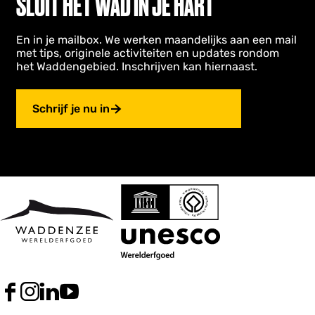
SLUIT HET WAD IN JE HART
d
e
En in je mailbox. We werken maandelijks aan een mail
v
met tips, originele activiteiten en updates rondom
e
het Waddengebied. Inschrijven kan hiernaast.
d
Schrijf je nu in
o
n
k
e
n
v
s
s
e
s
F
I
L
Y
a
n
i
o