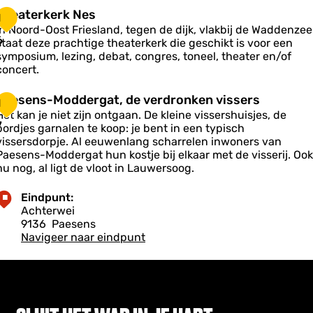
g
o
T
Theaterkerk Nes
w
1
h
a
In Noord-Oost Friesland, tegen de dijk, vlakbij de Waddenzee
d
e
6
staat deze prachtige theaterkerk die geschikt is voor een
a
e
symposium, lezing, debat, congres, toneel, theater en/of
b
concert.
e
e
d
P
Paesens-Moddergat, de verdronken vissers
1
k
a
e
Het kan je niet zijn ontgaan. De kleine vissershuisjes, de
e
e
7
bordjes garnalen te koop: je bent in een typisch
s
g
vissersdorpje. Al eeuwenlang scharrelen inwoners van
k
e
d
Paesens-Moddergat hun kostje bij elkaar met de visserij. Ook
N
n
nu nog, al ligt de vloot in Lauwersoog.
e
s
s
-
Eindpunt:
M
Achterwei
o
9136
Paesens
d
Navigeer naar eindpunt
d
e
g
a