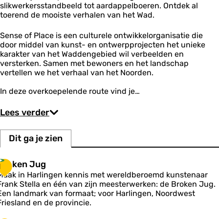
k
slikwerkersstandbeeld tot aardappelboeren. Ontdek al
e
toerend de mooiste verhalen van het Wad.
n
v
Sense of Place is een culturele ontwikkelorganisatie die
i
door middel van kunst- en ontwerpprojecten het unieke
s
karakter van het Waddengebied wil verbeelden en
s
versterken. Samen met bewoners en het landschap
e
vertellen we het verhaal van het Noorden.
r
s
In deze overkoepelende route vind je…
Lees verder
Dit ga je zien
B
Broken Jug
1
Maak in Harlingen kennis met wereldberoemd kunstenaar
o
Frank Stella en één van zijn meesterwerken: de Broken Jug.
k
Een landmark van formaat; voor Harlingen, Noordwest
e
Friesland en de provincie.
n
J