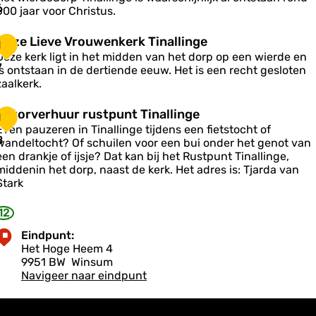
a
h
e
6
h
500 jaar voor Christus.
o
e
o
d
O
Onze Lieve Vrouwenkerk Tinallinge
1
e
b
n
Deze kerk ligt in het midden van het dorp op een wierde en
B
d
e
z
7
is ontstaan in de dertiende eeuw. Het is een recht gesloten
a
o
e
zaalkerk.
g
L
p
e
o
G
Gatorverhuur rustpunt Tinallinge
T
n
1
e
a
Even pauzeren in Tinallinge tijdens een fietstocht of
k
v
8
n
wandeltocht? Of schuilen voor een bui onder het genot van
e
o
a
een drankje of ijsje? Dat kan bij het Rustpunt Tinallinge,
u
V
middenin het dorp, naast de kerk. Het adres is: Tjarda van
v
Stark
d
o
e
e
u
n
n
12
w
h
g
e
u
e
Eindpunt:
e
n
u
Het Hoge Heem 4
k
9951 BW
Winsum
s
e
Navigeer naar eindpunt
w
u
k
s
n
T