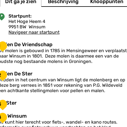
u
Dit ga je zien
Beschrijving
Knooppunten
r
l
l
o
i
s
i
i
r
s
w
n
n
g
Startpunt:
W
i
g
g
i
Het Hoge Heem 4
n
e
e
n
9951 BW
Winsum
k
s
Navigeer naar startpunt
e
u
l
m
R
M
Molen De Vriendschap
1
a
o
De molen is gebouwd in 1785 in Mensingeweer en verplaatst
s
naar Winsum in 1801. Deze molen is daarmee een van de
q
e
oudste nog bestaande molens in Groningen.
u
n
e
D
M
r
Molen De Ster
2
e
t
o
Midden in het centrum van Winsum ligt de molenberg en op
V
deze berg verrees in 1851 voor rekening van P.G. Wildeveld
e
een achtkante stellingmolen voor pellen en malen.
n
e
D
D
De Ster
n
3
e
e
d
S
S
s
T
TIP Winsum
4
c
e
Je kunt hier terecht voor fiets-, wandel- en kano routes.
e
h
P