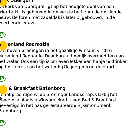
Kerk Obergum
w
8
e
W
De kerk van Obergum ligt op het hoogste deel van een
wierde. Hij is gebouwd in de eerste helft van de dertiende
g
k
n
eeuw. De toren met zadeldak is later bijgebouwd, in de
g
O
s
veertiende eeuw.
e
b
u
m
e
m
71
e
e
g
M
Marenland Recreatie
9
n
u
a
Net boven Groningen in het gezellige Winsum vindt u
m
Marenland Recreatie. Daar kunt u heerlijk overnachten aan
e
e
het water. Ook een tip is om even lekker een hapje te drinken
h
n
op het terras aan het water bij De jongens uit de buurt!
u
a
s
49
n
W
d
B
Bed & Breakfast Batenborg
1
R
e
In het prachtige wijde Groninger Landschap, vlakbij het
n
e
d
0
sfeervolle plaatsje Winsum vindt u een Bed & Breakfast
s
c
&
gevestigd in het pas gerestaureerde Rijksmonument
u
B
Batenborg.
m
e
a
e
29
a