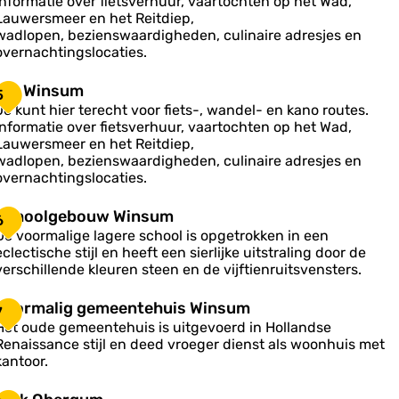
Informatie over fietsverhuur, vaartochten op het Wad,
a
W
Lauwersmeer en het Reitdiep,
p
wadlopen, bezienswaardigheden, culinaire adresjes en
n
overnachtingslocaties.
s
u
T
TIP Winsum
5
m
Je kunt hier terecht voor fiets-, wandel- en kano routes.
P
Informatie over fietsverhuur, vaartochten op het Wad,
W
Lauwersmeer en het Reitdiep,
wadlopen, bezienswaardigheden, culinaire adresjes en
n
overnachtingslocaties.
s
u
S
Schoolgebouw Winsum
6
m
c
De voormalige lagere school is opgetrokken in een
h
eclectische stijl en heeft een sierlijke uitstraling door de
o
verschillende kleuren steen en de vijftienruitsvensters.
o
V
Voormalig gemeentehuis Winsum
7
g
o
Het oude gemeentehuis is uitgevoerd in Hollandse
e
o
Renaissance stijl en deed vroeger dienst als woonhuis met
b
kantoor.
o
m
u
a
K