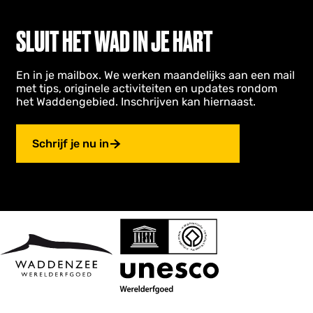
k
p
e
n
u
a
SLUIT HET WAD IN JE HART
n
R
a
T
s
En in je mailbox. We werken maandelijks aan een mail
q
n
met tips, originele activiteiten en updates rondom
n
u
g
het Waddengebied. Inschrijven kan hiernaast.
a
e
e
Schrijf je nu in
n
g
e