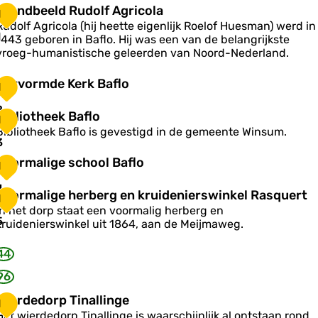
k
S
Standbeeld Rudolf Agricola
1
e
Rudolf Agricola (hij heette eigenlijk Roelof Huesman) werd in
a
a
1
1443 geboren in Baflo. Hij was een van de belangrijkste
s
n
vroeg-humanistische geleerden van Noord-Nederland.
d
B
b
H
Hervormde Kerk Baflo
1
a
e
e
e
2
B
e
Bibliotheek Baflo
1
v
n
d
Bibliotheek Baflo is gevestigd in de gemeente Winsum.
o
b
b
3
R
o
u
V
Voormalige school Baflo
m
1
d
o
d
o
g
o
o
4
e
V
Voormalige herberg en kruidenierswinkel Rasquert
1
K
o
h
In het dorp staat een voormalig herberg en
m
e
o
5
e
kruidenierswinkel uit 1864, aan de Meijmaweg.
A
a
e
g
k
m
k
44
B
a
B
g
a
a
96
c
e
o
s
W
Wierdedorp Tinallinge
g
1
c
o
e
Het wierdedorp Tinallinge is waarschijnlijk al ontstaan rond
o