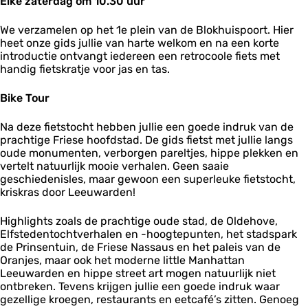
Elke zaterdag om 10.30 uur
r
d
d
L
e
e
e
We verzamelen op het 1e plein van de Blokhuispoort. Hier
n
n
e
heet onze gids jullie van harte welkom en na een korte
u
introductie ontvangt iedereen een retrocoole fiets met
w
handig fietskratje voor jas en tas.
a
r
Bike Tour
d
e
Na deze fietstocht hebben jullie een goede indruk van de
n
prachtige Friese hoofdstad. De gids fietst met jullie langs
oude monumenten, verborgen pareltjes, hippe plekken en
vertelt natuurlijk mooie verhalen. Geen saaie
geschiedenisles, maar gewoon een superleuke fietstocht,
kriskras door Leeuwarden!
Highlights zoals de prachtige oude stad, de Oldehove,
Elfstedentochtverhalen en -hoogtepunten, het stadspark
de Prinsentuin, de Friese Nassaus en het paleis van de
Oranjes, maar ook het moderne little Manhattan
Leeuwarden en hippe street art mogen natuurlijk niet
ontbreken. Tevens krijgen jullie een goede indruk waar
gezellige kroegen, restaurants en eetcafé’s zitten. Genoeg