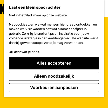
PLAN JE
BEZOEK
Laat een klein spoor achter
F
MENU
a
Niet in het Wad, maar op onze website.
Voor ondernemers
G
v
a
o
Met cookies zien we wat mensen hier graag ontdekken en
n
r
maken we Visit Wadden net wat slimmer en fijner in
a
i
gebruik. Zo krijg je sneller tips en inspiratie voor jouw
a
e
volgende uitstapje in het Waddengebied. De website werkt
r
t
daarbij gewoon soepel zoals je mag verwachten.
d
e
e
n
Jij kiest wat je deelt.
h
o
m
Alles accepteren
e
p
a
Alleen noodzakelijk
g
e
Voorkeuren aanpassen