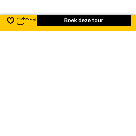
Deel
Boek deze tour
Opslaan
Routes in de buurt