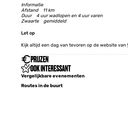
o
t
Informatie
g
g
t
Afstand 11 km
u
Duur 4 uur wadlopen en 4 uur varen
m
Zwaarte gemiddeld
e
r
Let op
o
o
Kijk altijd een dag van tevoren op de website van
g
PRIJZEN
OOK INTERESSANT
Vergelijkbare evenementen
Routes in de buurt