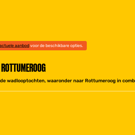
actuele aanbod
voor de beschikbare opties.
T ROTTUMEROOG
de wadlooptochten, waaronder naar Rottumeroog in combin