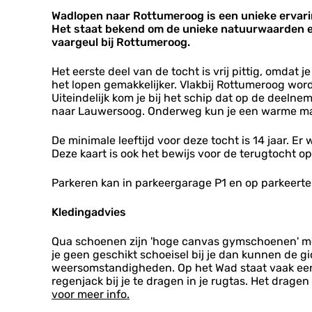
r
w
t
o
o
o
Wadlopen naar Rottumeroog is een unieke ervari
a
+
c
c
n
Het staat bekend om de unieke natuurwaarden e
d
r
h
h
d
vaargeul bij Rottumeroog.
l
o
t
t
v
o
n
+
+
a
o
d
Het eerste deel van de tocht is vrij pittig, omda
r
r
a
p
v
het lopen gemakkelijker. Vlakbij Rottumeroog word
o
o
r
t
a
Uiteindelijk kom je bij het schip dat op de deeln
n
n
t
o
a
naar Lauwersoog. Onderweg kun je een warme maalt
d
d
R
c
r
v
v
o
h
t
a
De minimale leeftijd voor deze tocht is 14 jaar. E
a
t
t
R
a
Deze kaart is ook het bewijs voor de terugtocht op
a
t
+
o
r
r
u
r
t
t
Parkeren kan in parkeergarage P1 en op parkeerter
t
m
o
t
R
R
e
n
u
o
o
Kledingadvies
r
d
m
t
t
o
v
e
t
t
o
a
Qua schoenen zijn 'hoge canvas gymschoenen' met
r
u
u
g
a
je geen geschikt schoeisel bij je dan kunnen de 
o
m
m
r
weersomstandigheden. Op het Wad staat vaak een 
o
e
e
t
regenjack bij je te dragen in je rugtas. Het drag
g
r
r
R
voor meer info.
o
o
o
o