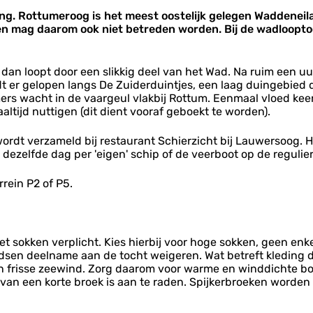
ng. Rottumeroog is het meest oostelijk gelegen Waddeneil
n mag daarom ook niet betreden worden. Bij de wadlooptoc
t je dan loopt door een slikkig deel van het Wad. Na ruim ee
t er gelopen langs De Zuiderduintjes, een laag duingebied d
emers wacht in de vaargeul vlakbij Rottum. Eenmaal vloed ke
ijd nuttigen (dit dient vooraf geboekt te worden).
r wordt verzameld bij restaurant Schierzicht bij Lauwersoog.
 dezelfde dag per 'eigen' schip of de veerboot op de regulier
rein P2 of P5.
 sokken verplicht. Kies hierbij voor hoge sokken, geen enk
gidsen deelname aan de tocht weigeren. Wat betreft kleding 
frisse zeewind. Zorg daarom voor warme en winddichte bove
en van een korte broek is aan te raden. Spijkerbroeken wor