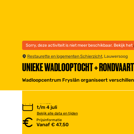
Sorry, deze activiteit is niet meer beschikbaar. Bekijk het
Restaurette en logementen Schierzicht
, Lauwersoog
UNIEKE WADLOOPTOCHT + RONDVAAR
Wadloopcentrum Fryslân organiseert verschillen
Wanneer
t/m 4 juli
Bekijk alle data en tijden
Prijsinformatie
Vanaf € 47,50