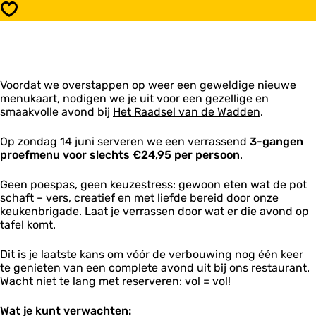
P
r
-
v
r
Opslaan
r
i
g
e
o
o
j
a
r
e
e
:
n
i
v
v
E
g
j
e
e
t
e
:
r
r
e
Voordat we overstappen op weer een geweldige nieuwe
n
E
i
i
n
menukaart, nodigen we je uit voor een gezellige en
P
t
j
j
W
smaakvolle avond bij
r
Het Raadsel van de Wadden
.
e
:
:
a
o
n
E
E
t
e
W
Op zondag 14 juni serveren we een verrassend
3-gangen
t
t
D
v
a
proefmenu voor slechts €24,95 per persoon
.
e
e
e
e
t
n
n
P
r
D
W
Geen poespas, geen keuzestress: gewoon eten wat de pot
W
o
i
e
a
schaft – vers, creatief en met liefde bereid door onze
a
t
j
P
t
keukenbrigade. Laat je verrassen door wat er die avond op
t
S
:
o
D
tafel komt.
D
c
E
t
e
e
h
t
S
P
Dit is je laatste kans om vóór de verbouwing nog één keer
P
a
e
c
o
te genieten van een complete avond uit bij ons restaurant.
o
f
n
h
t
Wacht niet te lang met reserveren: vol = vol!
t
t
W
a
S
S
a
f
c
c
Wat je kunt verwachten:
t
t