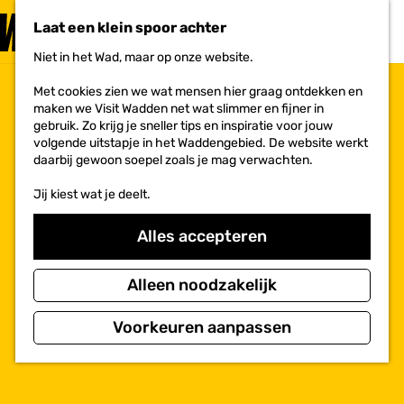
PLAN JE
BEZOEK
Laat een klein spoor achter
F
MENU
a
Niet in het Wad, maar op onze website.
Voor ondernemers
G
v
a
o
Met cookies zien we wat mensen hier graag ontdekken en
n
r
maken we Visit Wadden net wat slimmer en fijner in
a
i
gebruik. Zo krijg je sneller tips en inspiratie voor jouw
a
e
volgende uitstapje in het Waddengebied. De website werkt
r
t
daarbij gewoon soepel zoals je mag verwachten.
d
e
e
n
Jij kiest wat je deelt.
h
o
m
Alles accepteren
e
p
a
Alleen noodzakelijk
g
e
Voorkeuren aanpassen