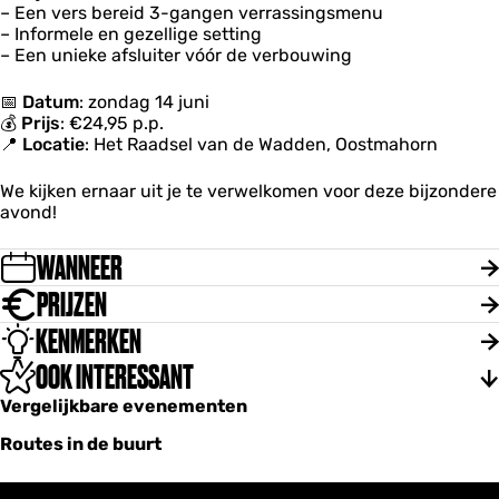
h
h
– Een vers bereid 3-gangen verrassingsmenu
D
a
a
– Informele en gezellige setting
e
f
f
– Een unieke afsluiter vóór de verbouwing
P
t
t
o
t
📅
Datum
: zondag 14 juni
S
💰
Prijs
: €24,95 p.p.
c
📍
Locatie
: Het Raadsel van de Wadden, Oostmahorn
h
a
We kijken ernaar uit je te verwelkomen voor deze bijzondere
f
avond!
t
WANNEER
PRIJZEN
KENMERKEN
OOK INTERESSANT
Vergelijkbare evenementen
Routes in de buurt