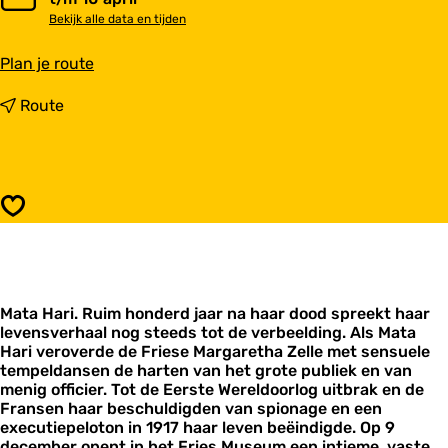
Bekijk alle data en tijden
n
Plan je route
a
a
n
Route
r
a
D
a
e
r
l
D
e
e
Opslaan
v
l
e
e
n
v
s
e
v
n
a
Mata Hari. Ruim honderd jaar na haar dood spreekt haar
s
n
levensverhaal nog steeds tot de verbeelding. Als Mata
v
M
Hari veroverde de Friese Margaretha Zelle met sensuele
a
a
tempeldansen de harten van het grote publiek en van
n
t
menig officier. Tot de Eerste Wereldoorlog uitbrak en de
M
a
Fransen haar beschuldigden van spionage en een
a
H
executiepeloton in 1917 haar leven beëindigde. Op 9
t
a
december opent in het Fries Museum een intieme, vaste
a