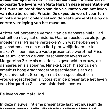
r
expositie ‘De levens van Mata Hari’. In deze presentatie wil
H
i
het museum recht doen aan de vele kanten van het leven
a
van deze beroemde Friezin. De expositie wordt voor ten
r
minste drie jaar onderdeel van de vaste presentatie op de
i
eerste verdieping van het museum.
Achter het beroemde verhaal van de danseres Mata Hari
schuilt een tragische historie. Waarom besloot ze als jonge
moeder naar Parijs te vertrekken? En wat hebben een
gezinsdrama en een noodlottig huwelijk daarmee te
maken? In een nieuwe vaste presentatie werpt het Fries
Museum licht op de vier verschillende levens van
Margaretha Zelle: als moeder, als gescheiden vrouw, als
danseres en als spionne. Mineke Bosch, historicus en
emeritus hoogleraar moderne geschiedenis aan de
Rijksuniversiteit Groningen met een specialisatie in
vrouwengeschiedenis, voorziet in de presentatie het leven
van Margaretha Zelle van historische context.
De levens van Mata Hari
In deze nieuwe, intieme presentatie laat het museum de
hoogtepunten uit zijn uitgebreide collectie Mata Hari-