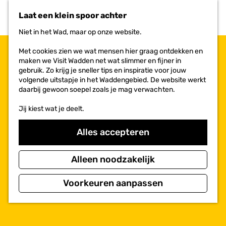
n
r
Laat een klein spoor achter
a
i
a
e
Niet in het Wad, maar op onze website.
r
t
d
e
Met cookies zien we wat mensen hier graag ontdekken en
e
n
maken we Visit Wadden net wat slimmer en fijner in
h
gebruik. Zo krijg je sneller tips en inspiratie voor jouw
o
volgende uitstapje in het Waddengebied. De website werkt
m
daarbij gewoon soepel zoals je mag verwachten.
e
p
Jij kiest wat je deelt.
a
g
Alles accepteren
e
Alleen noodzakelijk
Voorkeuren aanpassen