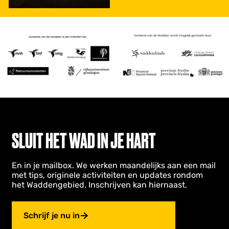
i
Door Koen van den
e
Driesche,
landschapshistoricus
en oprichter van
Waddensky
SLUIT HET WAD IN JE HART
En in je mailbox. We werken maandelijks aan een mail
met tips, originele activiteiten en updates rondom
het Waddengebied. Inschrijven kan hiernaast.
Schrijf je nu in