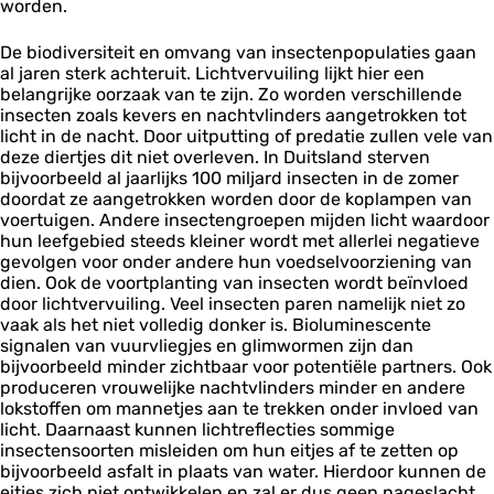
worden.
De biodiversiteit en omvang van insectenpopulaties gaan
al jaren sterk achteruit. Lichtvervuiling lijkt hier een
belangrijke oorzaak van te zijn. Zo worden verschillende
insecten zoals kevers en nachtvlinders aangetrokken tot
licht in de nacht. Door uitputting of predatie zullen vele van
deze diertjes dit niet overleven. In Duitsland sterven
bijvoorbeeld al jaarlijks 100 miljard insecten in de zomer
doordat ze aangetrokken worden door de koplampen van
voertuigen. Andere insectengroepen mijden licht waardoor
hun leefgebied steeds kleiner wordt met allerlei negatieve
gevolgen voor onder andere hun voedselvoorziening van
dien. Ook de voortplanting van insecten wordt beïnvloed
door lichtvervuiling. Veel insecten paren namelijk niet zo
vaak als het niet volledig donker is. Bioluminescente
signalen van vuurvliegjes en glimwormen zijn dan
bijvoorbeeld minder zichtbaar voor potentiële partners. Ook
produceren vrouwelijke nachtvlinders minder en andere
lokstoffen om mannetjes aan te trekken onder invloed van
licht. Daarnaast kunnen lichtreflecties sommige
insectensoorten misleiden om hun eitjes af te zetten op
bijvoorbeeld asfalt in plaats van water. Hierdoor kunnen de
eitjes zich niet ontwikkelen en zal er dus geen nageslacht