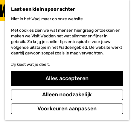
PLAN JE
BEZOEK
Laat een klein spoor achter
F
MENU
a
Niet in het Wad, maar op onze website.
Voor ondernemers
G
v
a
o
Met cookies zien we wat mensen hier graag ontdekken en
n
r
maken we Visit Wadden net wat slimmer en fijner in
a
i
gebruik. Zo krijg je sneller tips en inspiratie voor jouw
a
e
volgende uitstapje in het Waddengebied. De website werkt
r
t
daarbij gewoon soepel zoals je mag verwachten.
d
e
e
n
Jij kiest wat je deelt.
h
o
m
Alles accepteren
e
p
a
Alleen noodzakelijk
g
e
Voorkeuren aanpassen