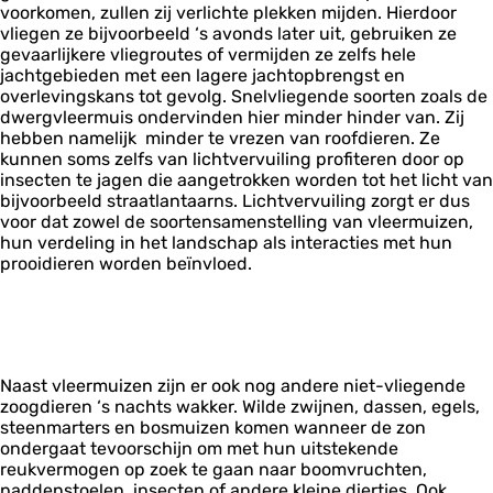
voorkomen, zullen zij verlichte plekken mijden. Hierdoor
vliegen ze bijvoorbeeld ‘s avonds later uit, gebruiken ze
gevaarlijkere vliegroutes of vermijden ze zelfs hele
jachtgebieden met een lagere jachtopbrengst en
overlevingskans tot gevolg. Snelvliegende soorten zoals de
dwergvleermuis ondervinden hier minder hinder van. Zij
hebben namelijk minder te vrezen van roofdieren. Ze
kunnen soms zelfs van lichtvervuiling profiteren door op
insecten te jagen die aangetrokken worden tot het licht van
bijvoorbeeld straatlantaarns. Lichtvervuiling zorgt er dus
voor dat zowel de soortensamenstelling van vleermuizen,
hun verdeling in het landschap als interacties met hun
prooidieren worden beïnvloed.
Naast vleermuizen zijn er ook nog andere niet-vliegende
zoogdieren ‘s nachts wakker. Wilde zwijnen, dassen, egels,
steenmarters en bosmuizen komen wanneer de zon
ondergaat tevoorschijn om met hun uitstekende
reukvermogen op zoek te gaan naar boomvruchten,
paddenstoelen, insecten of andere kleine diertjes. Ook