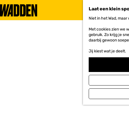
Laat een klein sp
Niet in het Wad, maar
G
a
Met cookies zien we w
n
gebruik. Zo krijg je s
a
daarbij gewoon soepe
a
r
Jij kiest wat je deelt.
d
e
h
o
m
e
p
a
g
e