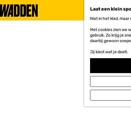
Laat een klein sp
Niet in het Wad, maar
G
a
Met cookies zien we w
n
gebruik. Zo krijg je s
a
daarbij gewoon soepe
a
r
Jij kiest wat je deelt.
d
e
h
o
m
e
p
a
g
e