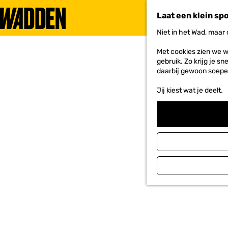
Laat een klein sp
Niet in het Wad, maar
G
a
Met cookies zien we w
n
gebruik. Zo krijg je s
a
daarbij gewoon soepe
a
r
Jij kiest wat je deelt.
d
e
h
o
m
e
p
a
g
e