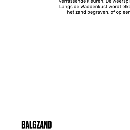
verrassende kleuren. De weerspi
Langs de Waddenkust wordt elke 
het zand begraven, of op een 
BALGZAND