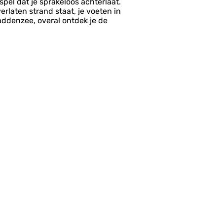
el dat je sprakeloos achterlaat.
laten strand staat, je voeten in
Waddenzee, overal ontdek je de