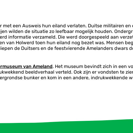
et een Ausweis hun eiland verlaten. Duitse militairen en 
ijen wilden de situatie zo leefbaar mogelijk houden. Onderg
werd informatie verzameld. Die werd doorgespeeld aan verz
en van Holwerd toen hun eiland nog bezet was. Mensen bego
liepen de Duitsers en de feestvierende Amelanders dwars doo
rmuseum van Ameland
. Het museum bevindt zich in een v
ukwekkend beeldverhaal verteld. Ook zijn er vondsten te zie
ndergrondse bunker en kom in een andere, indrukwekkende w