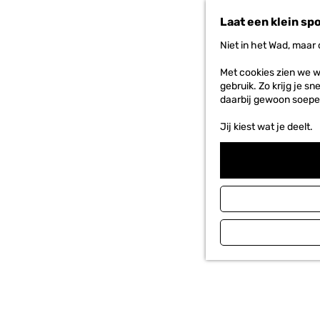
n
Laat een klein sp
a
a
Niet in het Wad, maar
r
d
Met cookies zien we w
e
gebruik. Zo krijg je s
h
daarbij gewoon soepe
o
m
Jij kiest wat je deelt.
e
p
a
g
e