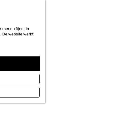
r
i
e
t
e
mer en fijner in
n
ed. De website werkt