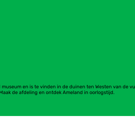
seum en is te vinden in de duinen ten Westen van de vuur
 Maak de afdeling en ontdek Ameland in oorlogstijd.