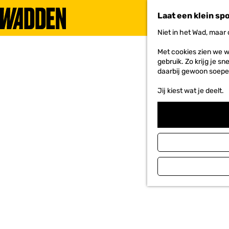
Laat een klein sp
Niet in het Wad, maar
G
a
Met cookies zien we w
n
gebruik. Zo krijg je s
a
daarbij gewoon soepe
a
r
Jij kiest wat je deelt.
d
e
h
o
m
e
p
a
g
e