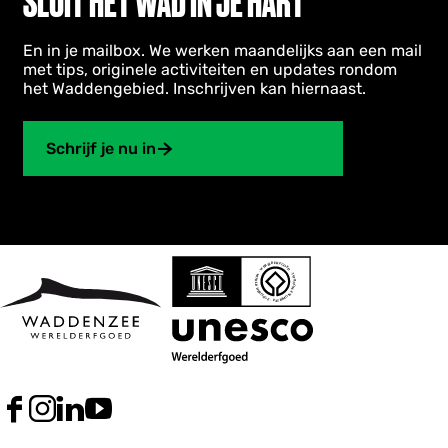
SLUIT HET WAD IN JE HART
e
e
r
En in je mailbox. We werken maandelijks aan een mail
f
met tips, originele activiteiten en updates rondom
g
het Waddengebied. Inschrijven kan hiernaast.
o
e
d
Schrijf je nu in
F
I
L
Y
a
n
i
o