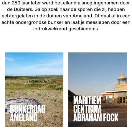
dan 250 jaar later werd het eiland alsnog ingenomen door
de Duitsers. Ga op zoek naar de sporen die zij hebben
achtergelaten in de duinen van Ameland. Of daal af in een
echte ondergrondse bunker en laat je meeslepen door een
indrukwekkend geschiedenis.
B
M
u
a
n
r
k
i
e
t
r
i
d
e
a
m
MARITIEM
g
c
A
e
BUNKERDAG
CENTRUM
m
n
AMELAND
ABRAHAM FOCK
e
t
l
r
a
u
Ga mee met een
Breng een bezoek