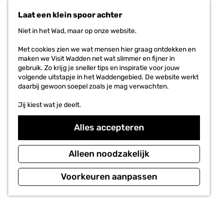
n
r
Laat een klein spoor achter
a
i
a
e
Niet in het Wad, maar op onze website.
r
t
d
e
Met cookies zien we wat mensen hier graag ontdekken en
e
n
maken we Visit Wadden net wat slimmer en fijner in
h
gebruik. Zo krijg je sneller tips en inspiratie voor jouw
o
volgende uitstapje in het Waddengebied. De website werkt
m
daarbij gewoon soepel zoals je mag verwachten.
e
p
Jij kiest wat je deelt.
a
g
Alles accepteren
e
Alleen noodzakelijk
Voorkeuren aanpassen