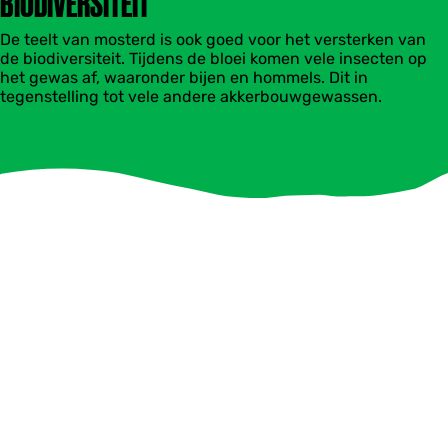
BIODIVERSITEIT
De teelt van mosterd is ook goed voor het versterken van
de biodiversiteit. Tijdens de bloei komen vele insecten op
het gewas af, waaronder bijen en hommels. Dit in
tegenstelling tot vele andere akkerbouwgewassen.