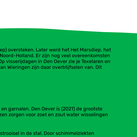
ep) oversteken. Later werd het Het Marsdiep, het
 Noord-Holland. Er zijn nog veel overeenkomsten
p visserijdagen in Den Oever zie je Texelaren en
n Wieringen zijn daar overblijfselen van. Dit
g en garnalen. Den Oever is (2021) de grootste
izen zorgen voor zoet en zout water wisselingen
 strooisel in de stal. Door schimmelziekten