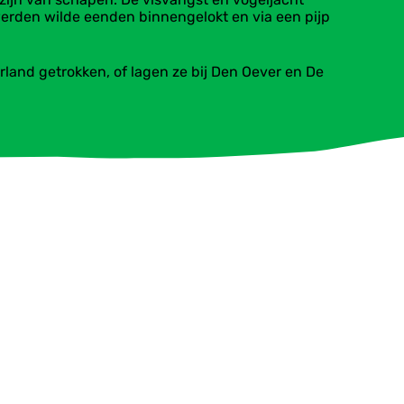
werden wilde eenden binnengelokt en via een pijp
land getrokken, of lagen ze bij Den Oever en De