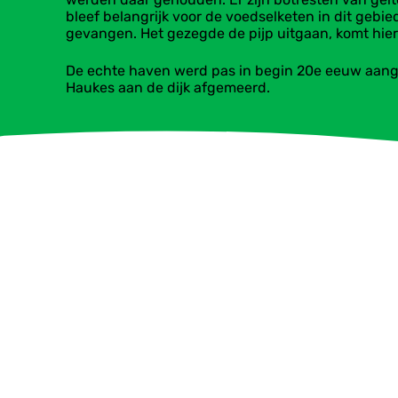
bleef belangrijk voor de voedselketen in dit geb
gevangen. Het gezegde de pijp uitgaan, komt hi
​De echte haven werd pas in begin 20e eeuw aange
Haukes aan de dijk afgemeerd. ​