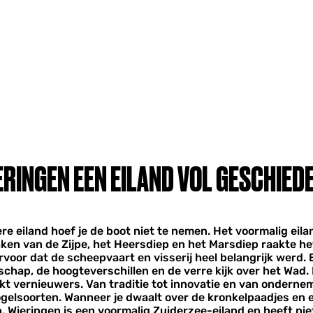
RINGEN EEN EILAND VOL GESCHIED
re eiland hoef je de boot niet te nemen. Het voormalig eila
ken van de Zijpe, het Heersdiep en het Marsdiep raakte he
rvoor dat de scheepvaart en visserij heel belangrijk werd.
schap, de hoogteverschillen en de verre kijk over het Wad.
kt vernieuwers. Van traditie tot innovatie en van onderne
elsoorten. Wanneer je dwaalt over de kronkelpaadjes en ee
 ​Wieringen is een voormalig Zuiderzee-eiland en heeft ni