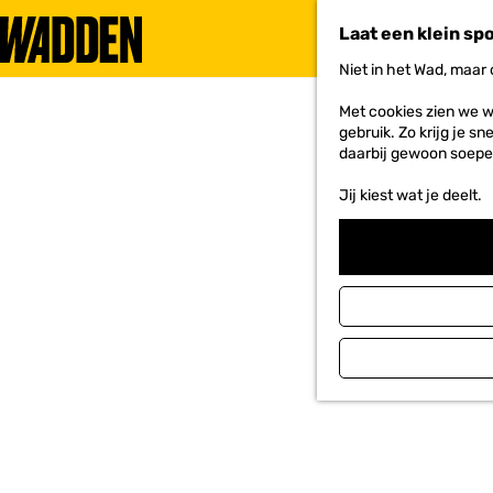
Laat een klein sp
Niet in het Wad, maar
G
a
Met cookies zien we w
n
gebruik. Zo krijg je s
a
daarbij gewoon soepe
a
r
Jij kiest wat je deelt.
d
e
h
o
m
e
p
a
g
e