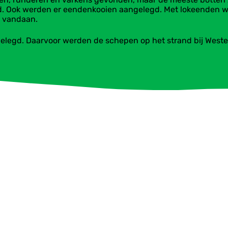
ied. Ook werden er eendenkooien aangelegd. Met lokeenden 
er vandaan.
legd. Daarvoor werden de schepen op het strand bij Wester