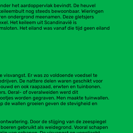
nder het aardoppervlak bevindt. De heuvel
e keileembult nog steeds bewoonbaar. Wieringen
roren ondergrond meenamen. Deze gletsjers
l. Het keileem uit Scandinavië is
sloten. Het eiland was vanaf die tijd geen eiland
de visvangst. Er was zo voldoende voedsel te
drijven. De nattere delen waren geschikt voor
rbouwd en ook raapzaad, erwten en tuinbonen.
rs. Oeral- of overalweiden werd dit
ootjes worden gegraven. Men maakte tuinwallen.
p de wallen groeien geven de stevigheid en
ntwatering. Door de stijging van de zeespiegel
 boeren gebruikt als weidegrond. Vooral schapen
zijn van schapen. De visvangst en vogeljacht