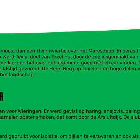
 moest dan een klein riviertje over het Maresdeop-(moerasdi
w werd Texla, deel van Texel nu, door de zee losgemaakt van
ren kunnen het over het algemeen goed met elkaar vinden. O
e IJstijd gevormd. De Hoge Berg op Texel en de hoge delen va
 het landschap.
R
en voor Wieringen. Er werd gevist op haring, ansjovis, palin
arnalen zoeter smaken, dat komt door de Afsluitdijk. De slu
erd gebruikt voor isolatie, om dijken te verzwaren en ook als