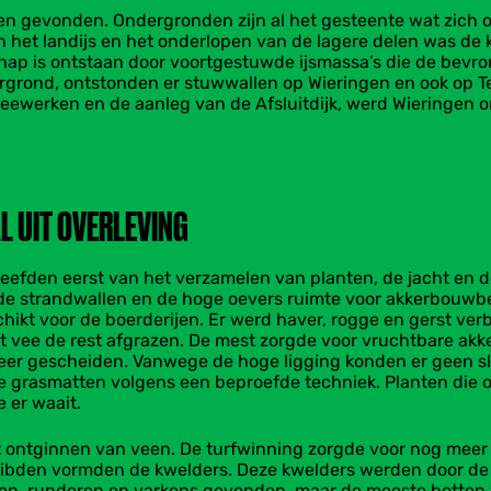
 gevonden. Ondergronden zijn al het gesteente wat zich o
van het landijs en het onderlopen van de lagere delen was d
chap is ontstaan door voortgestuwde ijsmassa’s die de bev
rond, ontstonden er stuwwallen op Wieringen en ook op Texe
ewerken en de aanleg van de Afsluitdijk, werd Wieringen om
L UIT OVERLEVING
leefden eerst van het verzamelen van planten, de jacht en 
de strandwallen en de hoge oevers ruimte voor akkerbouwbe
hikt voor de boerderijen. Er werd haver, rogge en gerst ve
 vee de rest afgrazen. De mest zorgde voor vruchtbare akke
er gescheiden. Vanwege de hoge ligging konden er geen sl
grasmatten volgens een beproefde techniek. Planten die o
ie er waait.
 ontginnen van veen. De turfwinning zorgde voor nog meer o
libden vormden de kwelders. Deze kwelders werden door de
ten, runderen en varkens gevonden, maar de meeste botten 