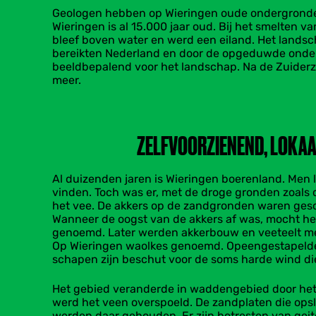
​Geologen hebben op Wieringen oude ondergronden
Wieringen is al 15.000 jaar oud. Bij het smelten 
bleef boven water en werd een eiland. Het lands
bereikten Nederland en door de opgeduwde onderg
beeldbepalend voor het landschap. Na de Zuiderze
meer.
ZELFVOORZIENEND, LOKAA
​Al duizenden jaren is Wieringen boerenland. Men 
vinden. Toch was er, met de droge gronden zoals 
het vee. De akkers op de zandgronden waren gesc
Wanneer de oogst van de akkers af was, mocht het
genoemd. Later werden akkerbouw en veeteelt me
Op Wieringen waolkes genoemd. Opeengestapelde 
schapen zijn beschut voor de soms harde wind d
​Het gebied veranderde in waddengebied door het
werd het veen overspoeld. De zandplaten die ops
werden daar gehouden. Er zijn botresten van gei