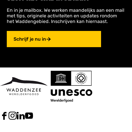
En in je mailbox. We werken maandelijks aan een mail
met tips, originele activiteiten en updates rondom
het Waddengebied. Inschrijven kan hiernaast.
Schrijf je nu in
F
I
L
Y
a
n
i
o
c
s
n
u