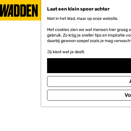
Laat een klein spoor achter
Niet in het Wad, maar op onze website.
G
a
Met cookies zien we wat mensen hier graag o
n
gebruik. Zo krijg je sneller tips en inspirati
a
daarbij gewoon soepel zoals je mag verwach
a
r
Jij kiest wat je deelt.
d
e
h
o
m
e
p
a
Vo
g
e