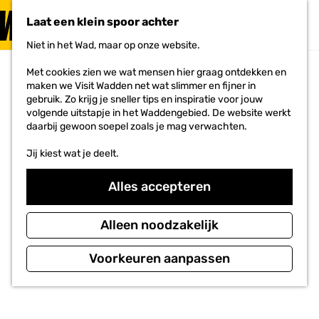
PLAN JE
BEZOEK
Laat een klein spoor achter
F
MENU
a
Niet in het Wad, maar op onze website.
Voor ondernemers
G
v
a
o
Met cookies zien we wat mensen hier graag ontdekken en
n
r
maken we Visit Wadden net wat slimmer en fijner in
a
i
gebruik. Zo krijg je sneller tips en inspiratie voor jouw
a
e
volgende uitstapje in het Waddengebied. De website werkt
r
t
daarbij gewoon soepel zoals je mag verwachten.
d
e
e
n
Jij kiest wat je deelt.
h
o
m
Alles accepteren
e
p
a
Alleen noodzakelijk
g
e
Voorkeuren aanpassen