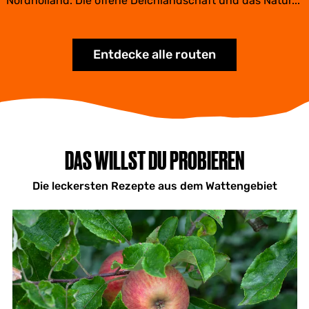
Nordholland. Die offene Deichlandschaft und das Natur...
e
l
d
e
Entdecke alle routen
r
DAS WILLST DU PROBIEREN
Die leckersten Rezepte aus dem Wattengebiet
C
r
u
m
b
l
e
v