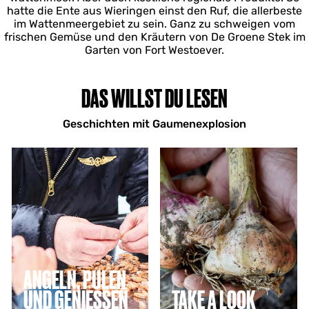
hatte die Ente aus Wieringen einst den Ruf, die allerbeste
im Wattenmeergebiet zu sein. Ganz zu schweigen vom
frischen Gemüse und den Kräutern von De Groene Stek im
Garten von Fort Westoever.
DAS WILLST DU LESEN
Geschichten mit Gaumenexplosion
A
T
n
a
g
k
e
e
l
a
n
l
,
o
p
o
u
k
l
ANGELN, PULEN
e
UND GENIESSEN
TAKE A LOOK
n