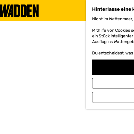
Hinterlasse eine 
Nicht im Wattenmeer, 
G
e
Mithilfe von Cookies
h
ein Stück intelligente
e
Ausflug ins Wattengebi
n
S
Du entscheidest, was d
i
e
z
u
r
H
o
m
e
p
a
g
e