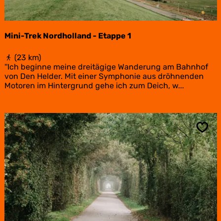
Mini-Trek Nordholland - Etappe 1
M
(23 km)
i
''Ich beginne meine dreitägige Wanderung am Bahnhof
n
von Den Helder. Mit einer Symphonie aus dröhnenden
i
Motoren im Hintergrund gehe ich zum Deich, w...
-
T
r
e
k
Spei
N
o
r
d
h
o
l
l
a