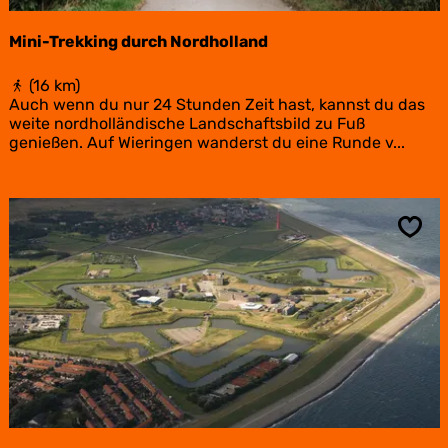
n
d
Mini-Trekking durch Nordholland
-
E
M
t
(16 km)
i
a
Auch wenn du nur 24 Stunden Zeit hast, kannst du das
n
p
weite nordholländische Landschaftsbild zu Fuß
i
p
genießen. Auf Wieringen wanderst du eine Runde v...
-
e
T
1
r
e
k
Spei
k
i
n
g
d
u
r
c
h
N
o