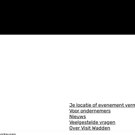
A
Je locatie of evenement ver
Voor ondernemers
l
Nieuws
g
Veelgestelde vragen
Over Visit Wadden
e
oorkeuren