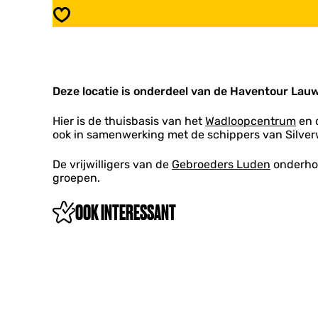
c
t
Opslaan
h
i
t
c
i
h
n
t
g
i
t
Deze locatie is onderdeel van de Haventour Lau
n
o
g
t
t
Hier is de thuisbasis van het
Wadloopcentrum
en 
b
o
ook in samenwerking met de schippers van Silve
e
t
h
b
De vrijwilligers van de
Gebroeders Luden
onderhou
o
e
groepen.
u
h
d
o
OOK INTERESSANT
r
u
e
d
d
r
d
e
i
d
n
d
g
i
b
n
o