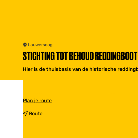
Lauwersoog
STICHTING TOT BEHOUD REDDINGBOOT
Hier is de thuisbasis van de historische reddin
n
Plan je route
a
a
n
Route
r
a
S
a
t
r
i
S