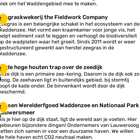
plek om het Waddengebied mee te maken.
s
o
o
o
Z
Zeegraskwekerij the Fieldwork Company
g
2
g
e
e
Zeegras is een belangrijke schakel in het ecosysteem van de
e
7
m
Waddenzee. Het vormt een kraamkamer voor jonge vis, het
g
e
helpt sediment vast te leggen en verhoogt de biodiversiteit
n
op de wadplaten waar het groeit. Sinds 2011 wordt er weer
a
gestructureerd gewerkt aan herstel zeegras in de
s
e
Waddenzee.
k
n
w
S
B
Bij de hoge houten trap over de zeedijk
2
e
c
Deze dijk is een primaire zee-kering. Daarom is de dijk ook zo
k
h
8
hoog. De zeehaven ligt in buitendijks gebied, bij stormtij
e
d
loopt de kade onder. De binnenkant wordt door de dijk
e
e
beschermd.
h
z
o
T
Tussen Werelderfgoed Waddenzee en Nationaal Park
2
g
u
h
Lauwersmeer
c
e
s
9
e
h
Als je hier op de dijk staat, ligt de wereld aan je voeten. Hier
h
s
F
gebeuren bijzondere dingen! Ondernemers van Lauwersoog
o
e
zetten zich samen in voor een duurzame haven. We willen
u
n
e
de hele haven echt CO2 neutraal maken.