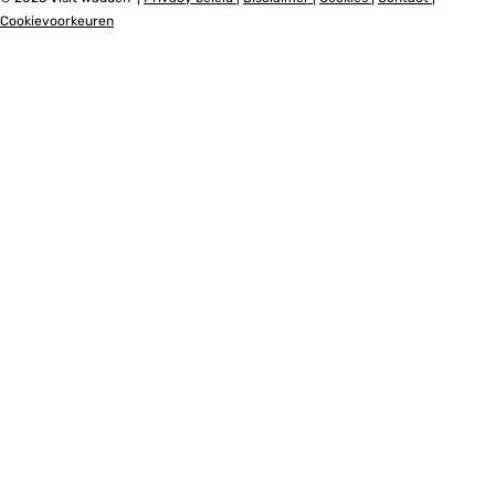
m
m
s
i
s
i
e
Cookievoorkeuren
e
i
s
i
t
t
i
t
W
e
e
W
t
W
a
n
n
a
W
a
d
d
a
d
d
1
2
d
d
d
e
e
d
e
n
n
e
n
n