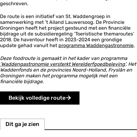
d
d
v
v
o
C
e
C
geschreven.
t
t
o
i
e
P
d
i
i
a
o
I
p
o
e
v
j
r
u
e
n
s
n
g
V
e
m
n
e
k
De route is een initiatief van St. Waddengroep in
a
n
n
g
s
d
n
p
S
r
a
samenwerking met ‘t Ailand Lauwersoog. De Provincie
t
z
b
e
e
e
a
c
d
d
L
Groningen heeft het project gesteund met een financiële
e
o
n
h
t
n
h
e
a
bijdrage uit de subsidieregeling ‘Toeristische themaroutes’
e
o
m
a
c
y
i
z
u
e
2018. De haventour heeft in 2023-2024 een grondige
t
e
v
.
e
e
w
n
G
update gehad vanuit het
t
programma Waddengastronomie
.
e
r
e
e
N
e
M
n
z
d
r
a
b
S
Deze foodroute is gemaakt in het kader van programma
i
i
s
t
r
T
‘Waddengastronomie versterkt Werelderfgoedbeleving’
. Het
c
j
o
i
o
e
Waddenfonds en de provincies Noord-Holland, Fryslân en
h
k
o
o
e
n
Groningen maken het programma mogelijk met een
t
g
n
d
d
financiële bijdrage.
a
e
e
a
r
r
l
s
Bekijk volledige route
P
L
a
u
r
d
k
e
L
n
Dit ga je zien
a
u