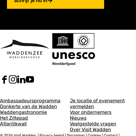
Schrijf je nu in
F
I
L
Y
a
n
i
o
c
s
n
u
A
A
e
t
k
T
Ambassadeursprogramma
Je locatie of evenement
b
a
e
u
Donkerte van de Wadden
vermelden
l
l
o
g
d
b
Waddengastronomie
Voor ondernemers
g
g
o
r
I
e
Het Ziltepad
Nieuws
k
a
n
V
Atlantikwall
Veelgestelde vragen
e
e
V
m
V
i
Over Visit Wadden
i
V
i
s
© 2026 Visit Wadden
|
Privacy beleid
|
Disclaimer
|
Cookies
|
Contact
|