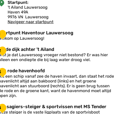
w
Startpunt:
e
't Ailand Lauwersoog
r
Haven 49A
s
9976 VN
Lauwersoog
m
Navigeer naar startpunt
e
e
S
Startpunt Haventour Lauwersoog
r
1
Welkom op Lauwersoog!
a
O
Op de dijk achter ’t Ailand
2
p
Wist je dat Lauwersoog vroeger niet bestond? Er was hier
p
d
alleen een ondiepte die bij laag water droog viel.
u
e
n
d
H
Het rode havenhoofd
3
e
H
Als een schip vanaf zee de haven invaart, dan staat het rode
a
havenlicht altijd aan bakboord (links) en het groene
k
v
havenlicht aan stuurboord (rechts). Er is geen brug tussen
a
o
e
de rode en de groene kant, want de havenmond moet altijd
c
d
n
open zijn.
h
e
h
o
P
Passagiers-steiger & sportvissen met MS Tender
e
4
a
u
a
Deze steiger is de vaste ligplaats van de sportvisboot
v