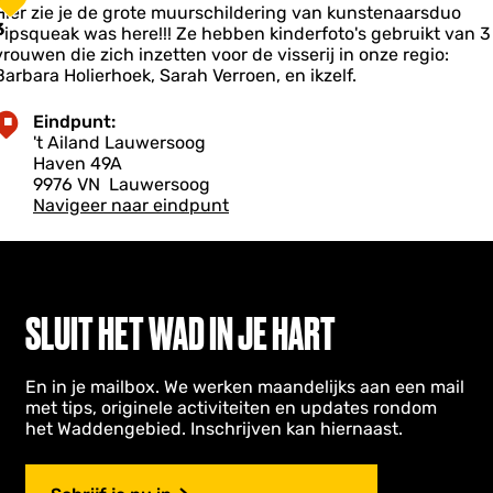
e
N
n
Hier zie je de grote muurschildering van kunstenaarsduo
e
d
p
3
a
a
Pipsqueak was here!!! Ze hebben kinderfoto's gebruikt van 3
s
a
vrouwen die zich inzetten voor de visserij in onze regio:
s
q
n
Barbara Holierhoek, Sarah Verroen, en ikzelf.
k
u
o
o
e
n
o
Eindpunt:
a
a
s
't Ailand Lauwersoog
k
a
Haven 49A
w
k
9976 VN
Lauwersoog
a
P
a
Navigeer naar eindpunt
s
a
n
h
e
k
v
L
a
e
a
n
SLUIT HET WAD IN JE HART
u
d
w
e
e
h
a
En in je mailbox. We werken maandelijks aan een mail
s
v
met tips, originele activiteiten en updates rondom
m
e
het Waddengebied. Inschrijven kan hiernaast.
e
n
e