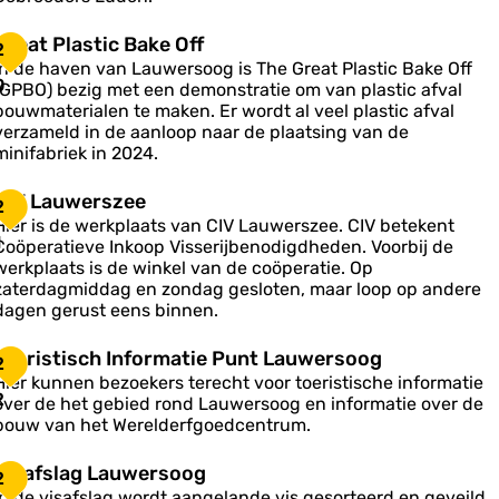
g
h
e
c
e
n
e
G
Great Plastic Bake Off
2
n
a
In de haven van Lauwersoog is The Great Plastic Bake Off
n
e
0
a
(GPBO) bezig met een demonstratie om van plastic afval
g
a
d
bouwmaterialen te maken. Er wordt al veel plastic afval
u
verzameld in de aanloop naar de plaatsing van de
o
m
P
minifabriek in 2024.
K
b
a
a
e
C
CIV Lauwerszee
2
n
s
h
Hier is de werkplaats van CIV Lauwerszee. CIV betekent
o
V
1
Coöperatieve Inkoop Visserijbenodigdheden. Voorbij de
u
L
werkplaats is de winkel van de coöperatie. Op
c
d
a
zaterdagmiddag en zondag gesloten, maar loop op andere
B
u
dagen gerust eens binnen.
a
e
w
k
d
e
T
Toeristisch Informatie Punt Lauwersoog
e
2
d
o
O
Hier kunnen bezoekers terecht voor toeristische informatie
s
e
2
over de het gebied rond Lauwersoog en informatie over de
n
z
bouw van het Werelderfgoedcentrum.
g
e
b
e
s
V
Visafslag Lauwersoog
o
2
o
In de visafslag wordt aangelande vis gesorteerd en geveild.