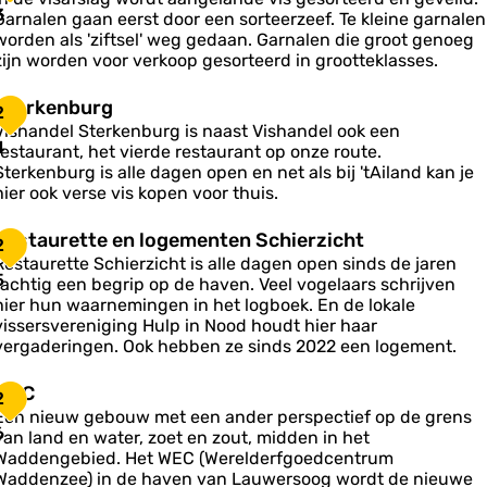
s
3
Garnalen gaan eerst door een sorteerzeef. Te kleine garnalen
s
a
G
worden als 'ziftsel' weg gedaan. Garnalen die groot genoeg
c
e
zijn worden voor verkoop gesorteerd in grootteklasses.
h
s
b
S
Sterkenburg
n
2
a
o
Vishandel Sterkenburg is naast Vishandel ook een
g
e
e
4
o
restaurant, het vierde restaurant op onze route.
L
d
Sterkenburg is alle dagen open en net als bij 'tAiland kan je
a
e
k
m
hier ook verse vis kopen voor thuis.
u
e
a
w
s
n
R
Restaurette en logementen Schierzicht
e
L
2
b
e
u
Restaurette Schierzicht is alle dagen open sinds de jaren
u
e
s
5
s
d
tachtig een begrip op de haven. Veel vogelaars schrijven
P
o
e
hier hun waarnemingen in het logboek. En de lokale
g
u
a
o
n
vissersvereniging Hulp in Nood houdt hier haar
n
u
g
vergaderingen. Ook hebben ze sinds 2022 een logement.
L
e
W
WEC
a
2
E
Een nieuw gebouw met een ander perspectief op de grens
u
C
6
van land en water, zoet en zout, midden in het
w
e
Waddengebied. Het WEC (Werelderfgoedcentrum
e
e
Waddenzee) in de haven van Lauwersoog wordt de nieuwe
n