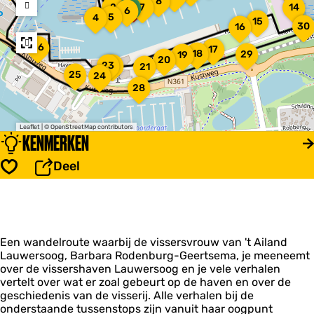
8
t
a
O
S
S
k
N
a
t
j
e
S
2
1
7
14
i
r
t
6
h
e
P
S
P
e
d
p
t
t
e
A
d
5
e
d
S
4
g
t
p
o
15
e
O
S
o
i
&
t
30
a
16
r
d
d
a
e
r
M
d
i
e
t
r
e
s
d
i
p
i
l
g
D
e
s
s
r
e
r
i
b
t
r
g
l
e
W
a
i
q
N
e
26
g
d
l
17
e
e
G
i
T
i
S
s
e
e
18
d
t
g
o
e
29
e
19
e
a
i
E
G
s
g
u
G
h
20
e
e
v
V
T
k
r
a
j
C
u
g
t
a
n
23
22
s
i
p
e
o
r
21
s
r
n
g
C
r
k
e
R
e
s
a
S
r
h
e
i
o
25
s
F
r
k
I
s
24
e
i
g
m
s
j
u
r
t
r
s
E
g
e
e
w
r
e
a
h
v
B
t
D
o
r
s
e
t
n
i
28
V
s
r
c
i
o
k
n
C
e
e
s
r
a
e
B
s
k
i
e
i
e
e
w
a
r
e
a
n
L
e
A
h
e
s
a
t
n
i
s
,
t
k
t
w
p
n
j
r
k
i
f
i
r
l
f
a
n
t
r
s
c
H
r
n
t
v
P
e
a
a
y
h
d
k
v
n
s
s
s
e
o
u
W
i
s
e
Leaflet
|
© OpenStreetMap contributors
h
a
e
e
i
l
r
u
s
a
o
e
e
a
d
l
t
KENMERKEN
n
r
w
e
n
-
l
t
v
p
i
s
a
r
h
r
o
h
n
n
,
a
i
p
m
e
r
g
s
e
e
e
a
g
s
s
e
e
d
f
o
b
d
N
g
s
e
a
r
e
Deel
t
t
n
r
n
r
e
e
t
t
Opslaan
t
r
s
d
g
u
e
o
L
c
l
t
s
l
o
e
a
’
t
a
r
r
i
h
t
e
,
e
r
L
o
a
h
c
i
z
d
t
i
a
t
o
t
s
i
c
e
e
!
s
h
g
a
r
u
I
e
e
e
e
b
g
n
A
u
i
:
j
B
F
e
!
c
o
u
d
w
n
n
c
e
r
e
e
o
i
r
e
w
a
n
!
h
u
w
s
e
f
t
e
f
h
r
o
l
L
s
a
k
e
l
e
t
e
t
r
o
r
n
g
o
&
Een wandelroute waarbij de vissersvrouw van 't Ailand
s
a
a
t
c
e
o
p
e
r
e
s
r
u
t
o
u
s
t
Lauwersoog, Barbara Rodenburg-Geertsema, je meeneemt
n
u
e
h
O
d
g
e
n
s
r
o
m
m
r
e
d
p
k
over de vissershaven Lauwersoog en je vele verhalen
d
w
i
t
f
w
e
n
t
z
,
o
a
K
u
d
r
o
a
e
g
vertelt over wat er zoal gebeurt op de haven en over de
s
f
o
m
l
r
e
D
g
t
a
m
W
e
r
n
r
e
geschiedenis van de visserij. Alle verhalen bij de
c
r
e
i
a
e
a
i
n
a
d
t
t
s
r
h
onderstaande tussenstops zijn vanuit haar oogpunt
k
n
f
p
d
g
e
t