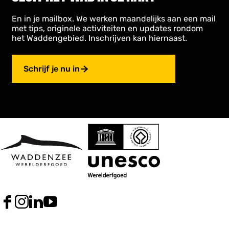
En in je mailbox. We werken maandelijks aan een mail
met tips, originele activiteiten en updates rondom
het Waddengebied. Inschrijven kan hiernaast.
Schrijf je nu in
F
I
L
Y
a
n
i
o
c
s
n
u