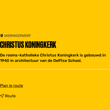
WIERINGERWERF
CHRISTUS KONINGKERK
De rooms-katholieke Christus Koningkerk is gebouwd in
1940 in architectuur van de Delftse School.
n
Plan je route
a
a
n
Route
r
a
C
a
h
r