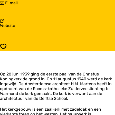
n
E-mail
r
C
a
i
h
a
s
r
r
t
i
C
u
s
v
Website
h
s
t
a
r
K
u
n
i
o
s
C
s
n
K
h
t
i
Opslaan
o
r
u
n
n
i
s
g
i
s
K
k
n
t
o
e
g
u
n
r
k
Op 28 juni 1939 ging de eerste paal van de Christus
s
i
k
e
Koningkerk de grond in. Op 11 augustus 1940 werd de kerk
K
n
r
ingewijd. De Amsterdamse architect H.M. Martens heeft in
o
g
k
opdracht van de Rooms-katholieke Zuiderzeestichting te
n
k
Warmond de kerk gemaakt. De kerk is verwant aan de
i
e
architectuur van de Delftse School.
n
r
g
k
k
Het kerkgebouw is een zaalkerk met zadeldak en een
e
vierkante toren op het westen. Het muurwerk is